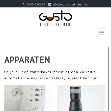
0183-660669
info@gusto-gorinchem.nl
TOGG
NAVIG
APPARATEN
Of je nu een waterkoker zoekt of een volledig
automatische espressomachine, je vindt het hier.