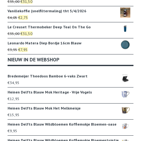
Oorspronkelijke
Huidige
€
35,00
€
31,50
€22,95.
€19,95.
prijs
prijs
Vanillekoffie (snelfiltermaling) tht 5/4/2026
was:
is:
Oorspronkelijke
Huidige
€
4,05
€
2,75
€35,00.
€31,50.
prijs
prijs
Le Creuset Thermobeker Deep Teal On The Go
was:
is:
Oorspronkelijke
Huidige
€
35,00
€
31,50
€4,05.
€2,75.
prijs
prijs
Leonardo Matera Diep Bordje 16cm Blauw
was:
is:
Oorspronkelijke
Huidige
€
9,95
€
7,95
€35,00.
€31,50.
prijs
prijs
NIEUW IN DE WEBSHOP
was:
is:
€9,95.
€7,95.
Bredemeijer Theedoos Bamboe 6-vaks Zwart
€
34,95
Heinen Delfts Blauw Mok Heritage - Vrije Vogels
€
12,95
Heinen Delfts Blauw Mok Het Melkmeisje
€
15,95
Heinen Delfts Blauw Wildbloemen Koffiemokje Bloemen-oase
€
9,95
Heinen Delfts Blauw Wildbloemen Koffiemokje Bloementuintje