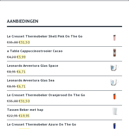
AANBIEDINGEN
Le Creuset Thermobeker Shell Pink On The Go
Oorspronkelijke
Huidige
€
35,00
€
31,50
prijs
prijs
a Table Cappuccinostrooier Cacao
was:
is:
Oorspronkelijke
Huidige
€
4,20
€
3,99
€35,00.
€31,50.
prijs
prijs
Leonardo Avventura Glas Space
was:
is:
Oorspronkelijke
Huidige
€
8,95
€
6,71
€4,20.
€3,99.
prijs
prijs
Leonardo Avventura Glas Sea
was:
is:
Oorspronkelijke
Huidige
€
8,95
€
6,71
€8,95.
€6,71.
prijs
prijs
Le Creuset Thermobeker Oranjerood On The Go
was:
is:
Oorspronkelijke
Huidige
€
35,00
€
31,50
€8,95.
€6,71.
prijs
prijs
Tassen Beker met hap
was:
is:
Oorspronkelijke
Huidige
€
22,95
€
19,95
€35,00.
€31,50.
prijs
prijs
Le Creuset Thermobeker Azure On The Go
was:
is: