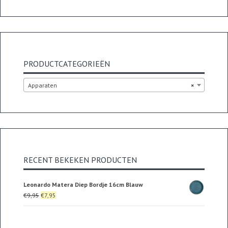
PRODUCTCATEGORIEËN
Apparaten
×
RECENT BEKEKEN PRODUCTEN
Leonardo Matera Diep Bordje 16cm Blauw
Oorspronkelijke
Huidige
€
9,95
€
7,95
prijs
prijs
was:
is:
€9,95.
€7,95.