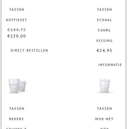
TASSEN
TASSEN
KOFFIESET
SCHAAL
€
144,75
Oorspronkelijke
500ML
€
130,00
prijs
Huidige
KISSING
was:
prijs
€144,75.
is:
€
24,95
DIRECT BESTELLEN
€130,00.
INFORMATIE
TASSEN
TASSEN
BEKERS
MOK MET