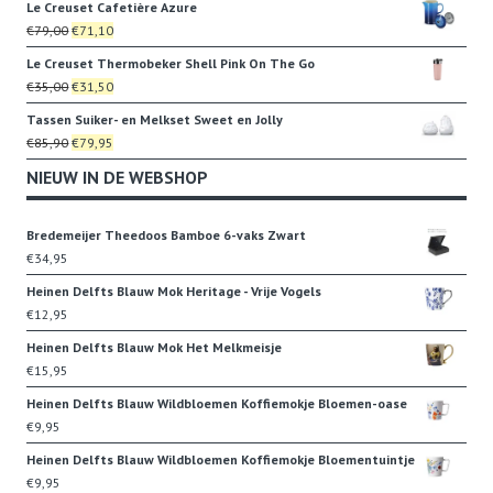
Le Creuset Cafetière Azure
was:
is:
Oorspronkelijke
Huidige
€
79,00
€
71,10
€65,85.
€62,25.
prijs
prijs
Le Creuset Thermobeker Shell Pink On The Go
was:
is:
Oorspronkelijke
Huidige
€
35,00
€
31,50
€79,00.
€71,10.
prijs
prijs
Tassen Suiker- en Melkset Sweet en Jolly
was:
is:
Oorspronkelijke
Huidige
€
85,90
€
79,95
€35,00.
€31,50.
prijs
prijs
NIEUW IN DE WEBSHOP
was:
is:
€85,90.
€79,95.
Bredemeijer Theedoos Bamboe 6-vaks Zwart
€
34,95
Heinen Delfts Blauw Mok Heritage - Vrije Vogels
€
12,95
Heinen Delfts Blauw Mok Het Melkmeisje
€
15,95
Heinen Delfts Blauw Wildbloemen Koffiemokje Bloemen-oase
€
9,95
Heinen Delfts Blauw Wildbloemen Koffiemokje Bloementuintje
€
9,95