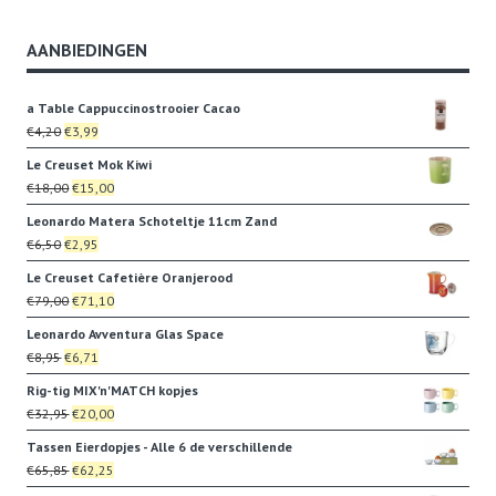
AANBIEDINGEN
a Table Cappuccinostrooier Cacao
Oorspronkelijke
Huidige
€
4,20
€
3,99
prijs
prijs
Le Creuset Mok Kiwi
was:
is:
Oorspronkelijke
Huidige
€
18,00
€
15,00
€4,20.
€3,99.
prijs
prijs
Leonardo Matera Schoteltje 11cm Zand
was:
is:
Oorspronkelijke
Huidige
€
6,50
€
2,95
€18,00.
€15,00.
prijs
prijs
Le Creuset Cafetière Oranjerood
was:
is:
Oorspronkelijke
Huidige
€
79,00
€
71,10
€6,50.
€2,95.
prijs
prijs
Leonardo Avventura Glas Space
was:
is:
Oorspronkelijke
Huidige
€
8,95
€
6,71
€79,00.
€71,10.
prijs
prijs
Rig-tig MIX'n'MATCH kopjes
was:
is:
Oorspronkelijke
Huidige
€
32,95
€
20,00
€8,95.
€6,71.
prijs
prijs
Tassen Eierdopjes - Alle 6 de verschillende
was:
is:
Oorspronkelijke
Huidige
€
65,85
€
62,25
€32,95.
€20,00.
prijs
prijs