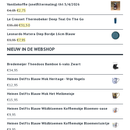
prijs
prijs
Vanillekoffie (snelfiltermaling) tht 5/4/2026
was:
is:
Oorspronkelijke
Huidige
€
4,05
€
2,75
€35,00.
€31,50.
prijs
prijs
Le Creuset Thermobeker Deep Teal On The Go
was:
is:
Oorspronkelijke
Huidige
€
35,00
€
31,50
€4,05.
€2,75.
prijs
prijs
Leonardo Matera Diep Bordje 16cm Blauw
was:
is:
Oorspronkelijke
Huidige
€
9,95
€
7,95
€35,00.
€31,50.
prijs
prijs
NIEUW IN DE WEBSHOP
was:
is:
€9,95.
€7,95.
Bredemeijer Theedoos Bamboe 6-vaks Zwart
€
34,95
Heinen Delfts Blauw Mok Heritage - Vrije Vogels
€
12,95
Heinen Delfts Blauw Mok Het Melkmeisje
€
15,95
Heinen Delfts Blauw Wildbloemen Koffiemokje Bloemen-oase
€
9,95
Heinen Delfts Blauw Wildbloemen Koffiemokje Bloementuintje
€
9,95