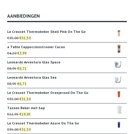
AANBIEDINGEN
Le Creuset Thermobeker Shell Pink On The Go
Oorspronkelijke
Huidige
€
35,00
€
31,50
prijs
prijs
a Table Cappuccinostrooier Cacao
was:
is:
Oorspronkelijke
Huidige
€
4,20
€
3,99
€35,00.
€31,50.
prijs
prijs
Leonardo Avventura Glas Space
was:
is:
Oorspronkelijke
Huidige
€
8,95
€
6,71
€4,20.
€3,99.
prijs
prijs
Leonardo Avventura Glas Sea
was:
is:
Oorspronkelijke
Huidige
€
8,95
€
6,71
€8,95.
€6,71.
prijs
prijs
Le Creuset Thermobeker Oranjerood On The Go
was:
is:
Oorspronkelijke
Huidige
€
35,00
€
31,50
€8,95.
€6,71.
prijs
prijs
Tassen Beker met hap
was:
is:
Oorspronkelijke
Huidige
€
22,95
€
19,95
€35,00.
€31,50.
prijs
prijs
Le Creuset Thermobeker Azure On The Go
was:
is:
Oorspronkelijke
Huidige
€
35,00
€
31,50
€22,95.
€19,95.