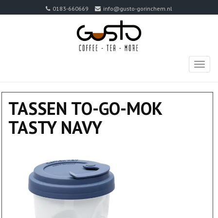
0183-660669
info@gusto-gorinchem.nl
TOGG
NAVIG
TASSEN TO-GO-MOK
TASTY NAVY