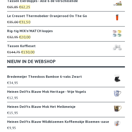
Tassen Eierdopjes - Alle 6 de verschillende
was:
is:
Oorspronkelijke
Huidige
€
65,85
€
62,25
€9,95.
€7,95.
prijs
prijs
Le Creuset Thermobeker Oranjerood On The Go
was:
is:
Oorspronkelijke
Huidige
€
35,00
€
31,50
€65,85.
€62,25.
prijs
prijs
Rig-tig MIX'n'MATCH kopjes
was:
is:
Oorspronkelijke
Huidige
€
32,95
€
20,00
€35,00.
€31,50.
prijs
prijs
Tassen Koffieset
was:
is:
Oorspronkelijke
Huidige
€
144,75
€
130,00
€32,95.
€20,00.
prijs
prijs
NIEUW IN DE WEBSHOP
was:
is:
€144,75.
€130,00.
Bredemeijer Theedoos Bamboe 6-vaks Zwart
€
34,95
Heinen Delfts Blauw Mok Heritage - Vrije Vogels
€
12,95
Heinen Delfts Blauw Mok Het Melkmeisje
€
15,95
Heinen Delfts Blauw Wildbloemen Koffiemokje Bloemen-oase
€
9,95