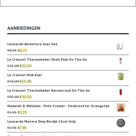
AANBIEDINGEN
Leonardo Avventura Glas Sea
Oorspronkelijke
Huidige
€
8,95
€
6,71
prijs
prijs
Le Creuset Thermobeker Shell Pink On The Go
was:
is:
Oorspronkelijke
Huidige
€
35,00
€
31,50
€8,95.
€6,71.
prijs
prijs
Le Creuset Mok Kiwi
was:
is:
Oorspronkelijke
Huidige
€
18,00
€
15,00
€35,00.
€31,50.
prijs
prijs
Le Creuset Thermobeker Kersenrood On The Go
was:
is:
Oorspronkelijke
Huidige
€
35,00
€
31,50
€18,00.
€15,00.
prijs
prijs
Maxwell & Williams - Pete Cromer - Onderzetter Orangutan
was:
is:
Oorspronkelijke
Huidige
€
2,95
€
2,25
€35,00.
€31,50.
prijs
prijs
Leonardo Matera Diep Bordje 16cm Grijs
was:
is:
Oorspronkelijke
Huidige
€
9,95
€
7,95
€2,95.
€2,25.
prijs
prijs