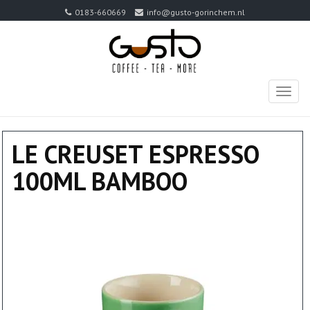
0183-660669
info@gusto-gorinchem.nl
TOGG
NAVIG
LE CREUSET ESPRESSO
100ML BAMBOO