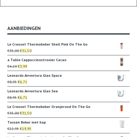
AANBIEDINGEN
Le Creuset Thermobeker Shell Pink On The Go
Oorspronkelijke
Huidige
€
35,00
€
31,50
prijs
prijs
a Table Cappuccinostrooier Cacao
was:
is:
Oorspronkelijke
Huidige
€
4,20
€
3,99
€35,00.
€31,50.
prijs
prijs
Leonardo Avventura Glas Space
was:
is:
Oorspronkelijke
Huidige
€
8,95
€
6,71
€4,20.
€3,99.
prijs
prijs
Leonardo Avventura Glas Sea
was:
is:
Oorspronkelijke
Huidige
€
8,95
€
6,71
€8,95.
€6,71.
prijs
prijs
Le Creuset Thermobeker Oranjerood On The Go
was:
is:
Oorspronkelijke
Huidige
€
35,00
€
31,50
€8,95.
€6,71.
prijs
prijs
Tassen Beker met hap
was:
is:
Oorspronkelijke
Huidige
€
22,95
€
19,95
€35,00.
€31,50.
prijs
prijs