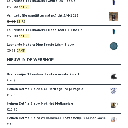
Le Creuset Thermobeker Azure On The Go
was:
is:
Oorspronkelijke
Huidige
€
35,00
€
31,50
€22,95.
€19,95.
prijs
prijs
Vanillekoffie (snelfiltermaling) tht 5/4/2026
was:
is:
Oorspronkelijke
Huidige
€
4,05
€
2,75
€35,00.
€31,50.
prijs
prijs
Le Creuset Thermobeker Deep Teal On The Go
was:
is:
Oorspronkelijke
Huidige
€
35,00
€
31,50
€4,05.
€2,75.
prijs
prijs
Leonardo Matera Diep Bordje 16cm Blauw
was:
is:
Oorspronkelijke
Huidige
€
9,95
€
7,95
€35,00.
€31,50.
prijs
prijs
NIEUW IN DE WEBSHOP
was:
is:
€9,95.
€7,95.
Bredemeijer Theedoos Bamboe 6-vaks Zwart
€
34,95
Heinen Delfts Blauw Mok Heritage - Vrije Vogels
€
12,95
Heinen Delfts Blauw Mok Het Melkmeisje
€
15,95
Heinen Delfts Blauw Wildbloemen Koffiemokje Bloemen-oase
€
9,95