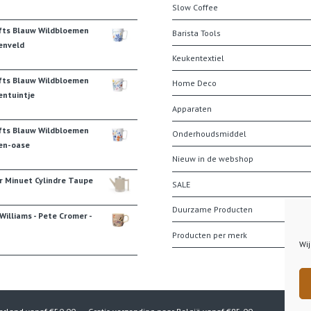
Slow Coffee
fts Blauw Wildbloemen
Barista Tools
enveld
Keukentextiel
fts Blauw Wildbloemen
Home Deco
ntuintje
Apparaten
fts Blauw Wildbloemen
Onderhoudsmiddel
en-oase
Nieuw in de webshop
r Minuet Cylindre Taupe
SALE
Duurzame Producten
illiams - Pete Cromer -
Producten per merk
Wij