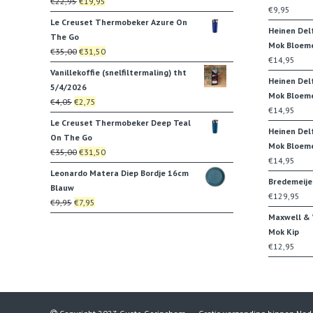
Oorspronkelijke
Huidige
€
22,95
€
19,95
€35,00.
€31,50.
€
9,95
prijs
prijs
Le Creuset Thermobeker Azure On
was:
is:
Heinen Del
The Go
€22,95.
€19,95.
Mok Bloem
Oorspronkelijke
Huidige
€
35,00
€
31,50
€
14,95
prijs
prijs
Vanillekoffie (snelfiltermaling) tht
was:
is:
Heinen Del
5/4/2026
€35,00.
€31,50.
Mok Bloeme
Oorspronkelijke
Huidige
€
4,05
€
2,75
€
14,95
prijs
prijs
Le Creuset Thermobeker Deep Teal
was:
is:
Heinen Del
On The Go
€4,05.
€2,75.
Mok Bloem
Oorspronkelijke
Huidige
€
35,00
€
31,50
€
14,95
prijs
prijs
Leonardo Matera Diep Bordje 16cm
was:
is:
Bredemeije
Blauw
€35,00.
€31,50.
€
129,95
Oorspronkelijke
Huidige
€
9,95
€
7,95
prijs
prijs
Maxwell & W
was:
is:
Mok Kip
€9,95.
€7,95.
€
12,95