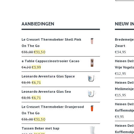
AANBIEDINGEN
NIEUW I
Le Creuset Thermobeker Shell Pink
Bredemeije
On The Go
Zwart
Oorspronkelijke
Huidige
€
35,00
€
31,50
€
34,95
prijs
prijs
a Table Cappuccinostrooier Cacao
Heinen Del
was:
is:
Oorspronkelijke
Huidige
€
4,20
€
3,99
Vrije Vogels
€35,00.
€31,50.
prijs
prijs
€
12,95
Leonardo Avventura Glas Space
was:
is:
Oorspronkelijke
Huidige
€
8,95
€
6,71
Heinen Del
€4,20.
€3,99.
prijs
prijs
Melkmeisje
Leonardo Avventura Glas Sea
was:
is:
€
15,95
Oorspronkelijke
Huidige
€
8,95
€
6,71
€8,95.
€6,71.
prijs
prijs
Heinen Del
Le Creuset Thermobeker Oranjerood
was:
is:
Koffiemokj
On The Go
€8,95.
€6,71.
€
9,95
Oorspronkelijke
Huidige
€
35,00
€
31,50
prijs
prijs
Heinen Del
Tassen Beker met hap
was:
is:
Koffiemokj