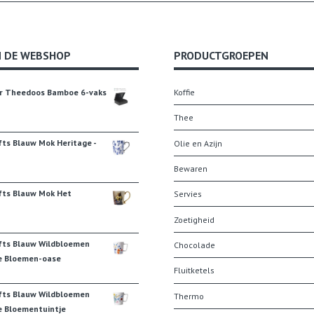
N DE WEBSHOP
PRODUCTGROEPEN
r Theedoos Bamboe 6-vaks
Koffie
Thee
fts Blauw Mok Heritage -
Olie en Azijn
Bewaren
fts Blauw Mok Het
Servies
Zoetigheid
fts Blauw Wildbloemen
Chocolade
e Bloemen-oase
Fluitketels
fts Blauw Wildbloemen
Thermo
e Bloementuintje