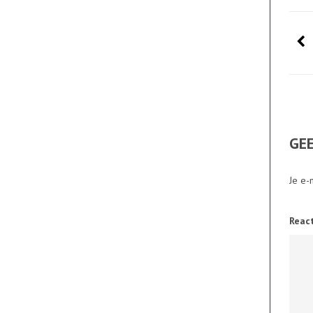
GEE
Je e-
Reac