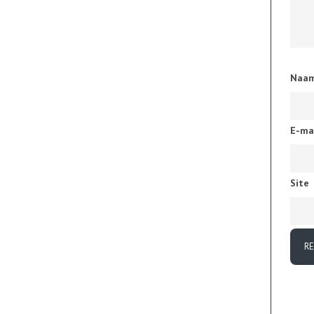
Naa
E-ma
Site