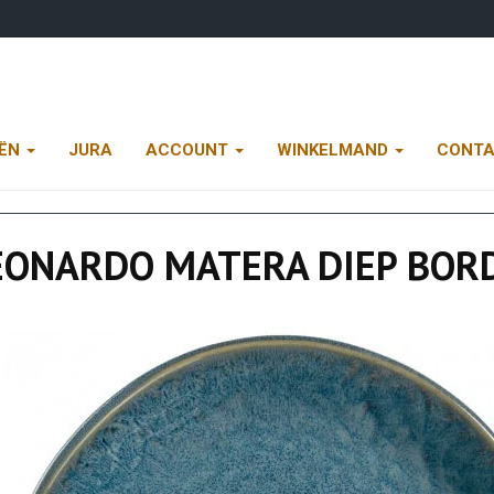
EËN
JURA
ACCOUNT
WINKELMAND
CONT
EONARDO MATERA DIEP BOR