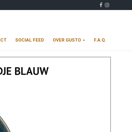
ACT
SOCIAL FEED
OVER GUSTO
F.A.Q.
DJE BLAUW