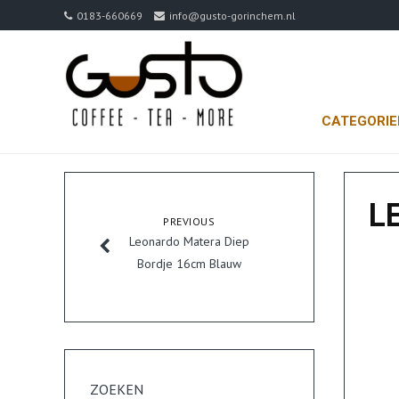
0183-660669
info@gusto-gorinchem.nl
CATEGORI
L
PREVIOUS
Leonardo Matera Diep
Bordje 16cm Blauw
ZOEKEN