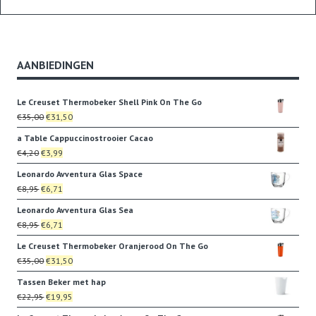
AANBIEDINGEN
Le Creuset Thermobeker Shell Pink On The Go
Oorspronkelijke
Huidige
€
35,00
€
31,50
prijs
prijs
a Table Cappuccinostrooier Cacao
was:
is:
Oorspronkelijke
Huidige
€
4,20
€
3,99
€35,00.
€31,50.
prijs
prijs
Leonardo Avventura Glas Space
was:
is:
Oorspronkelijke
Huidige
€
8,95
€
6,71
€4,20.
€3,99.
prijs
prijs
Leonardo Avventura Glas Sea
was:
is:
Oorspronkelijke
Huidige
€
8,95
€
6,71
€8,95.
€6,71.
prijs
prijs
Le Creuset Thermobeker Oranjerood On The Go
was:
is:
Oorspronkelijke
Huidige
€
35,00
€
31,50
€8,95.
€6,71.
prijs
prijs
Tassen Beker met hap
was:
is:
Oorspronkelijke
Huidige
€
22,95
€
19,95
€35,00.
€31,50.
prijs
prijs