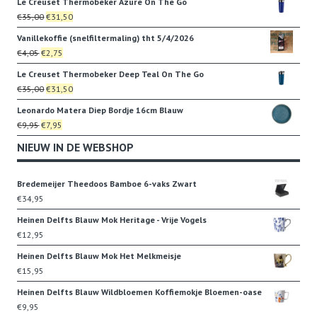
Le Creuset Thermobeker Azure On The Go
was:
is:
Oorspronkelijke
Huidige
€
35,00
€
31,50
€22,95.
€19,95.
prijs
prijs
Vanillekoffie (snelfiltermaling) tht 5/4/2026
was:
is:
Oorspronkelijke
Huidige
€
4,05
€
2,75
€35,00.
€31,50.
prijs
prijs
Le Creuset Thermobeker Deep Teal On The Go
was:
is:
Oorspronkelijke
Huidige
€
35,00
€
31,50
€4,05.
€2,75.
prijs
prijs
Leonardo Matera Diep Bordje 16cm Blauw
was:
is:
Oorspronkelijke
Huidige
€
9,95
€
7,95
€35,00.
€31,50.
prijs
prijs
NIEUW IN DE WEBSHOP
was:
is:
€9,95.
€7,95.
Bredemeijer Theedoos Bamboe 6-vaks Zwart
€
34,95
Heinen Delfts Blauw Mok Heritage - Vrije Vogels
€
12,95
Heinen Delfts Blauw Mok Het Melkmeisje
€
15,95
Heinen Delfts Blauw Wildbloemen Koffiemokje Bloemen-oase
€
9,95