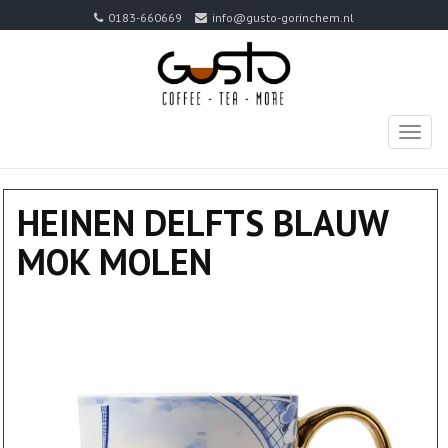
0183-660669
info@gusto-gorinchem.nl
TOGG
NAVIG
HEINEN DELFTS BLAUW
MOK MOLEN