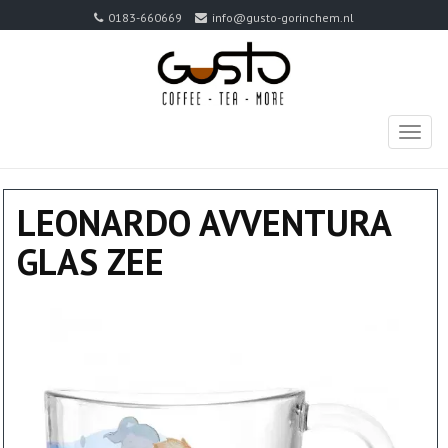
0183-660669
info@gusto-gorinchem.nl
TOGG
NAVIG
LEONARDO AVVENTURA
GLAS ZEE