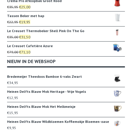
Crema Pro Afklopbak Groot Rood
was:
is:
Oorspronkelijke
Huidige
€
35,95
€
25,00
€18,00.
€15,00.
prijs
prijs
Tassen Beker met hap
was:
is:
Oorspronkelijke
Huidige
€
22,95
€
19,95
€35,95.
€25,00.
prijs
prijs
Le Creuset Thermobeker Shell Pink On The Go
was:
is:
Oorspronkelijke
Huidige
€
35,00
€
31,50
€22,95.
€19,95.
prijs
prijs
Le Creuset Cafetière Azure
was:
is:
Oorspronkelijke
Huidige
€
79,00
€
71,10
€35,00.
€31,50.
prijs
prijs
NIEUW IN DE WEBSHOP
was:
is:
€79,00.
€71,10.
Bredemeijer Theedoos Bamboe 6-vaks Zwart
€
34,95
Heinen Delfts Blauw Mok Heritage - Vrije Vogels
€
12,95
Heinen Delfts Blauw Mok Het Melkmeisje
€
15,95
Heinen Delfts Blauw Wildbloemen Koffiemokje Bloemen-oase
€
9,95