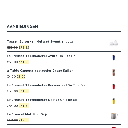
AANBIEDINGEN
Tassen Suiker- en Melkset Sweet en Jolly
Oorspronkelijke
Huidige
€
85,90
€
79,95
prijs
prijs
Le Creuset Thermobeker Azure On The Go
was:
is:
Oorspronkelijke
Huidige
€
35,00
€
31,50
€85,90.
€79,95.
prijs
prijs
a Table Cappuccinostrooier Cacao Suiker
was:
is:
Oorspronkelijke
Huidige
€
4,20
€
3,99
€35,00.
€31,50.
prijs
prijs
Le Creuset Thermobeker Kersenrood On The Go
was:
is:
Oorspronkelijke
Huidige
€
35,00
€
31,50
€4,20.
€3,99.
prijs
prijs
Le Creuset Thermobeker Nectar On The Go
was:
is:
Oorspronkelijke
Huidige
€
35,00
€
31,50
€35,00.
€31,50.
prijs
prijs
Le Creuset Mok Mist Grijs
was:
is:
Oorspronkelijke
Huidige
€
18,00
€
15,00
€35,00.
€31,50.
prijs
prijs