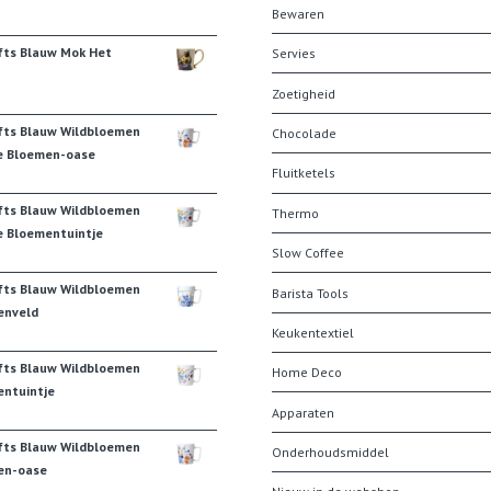
Bewaren
fts Blauw Mok Het
Servies
Zoetigheid
fts Blauw Wildbloemen
Chocolade
e Bloemen-oase
Fluitketels
fts Blauw Wildbloemen
Thermo
e Bloementuintje
Slow Coffee
fts Blauw Wildbloemen
Barista Tools
enveld
Keukentextiel
fts Blauw Wildbloemen
Home Deco
ntuintje
Apparaten
fts Blauw Wildbloemen
Onderhoudsmiddel
en-oase