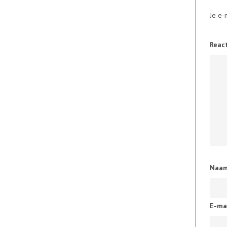
Je e-
Reac
Naa
E-ma