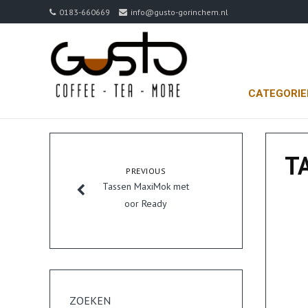
0183-660669
info@gusto-gorinchem.nl
CATEGORI
T
PREVIOUS
Tassen MaxiMok met
oor Ready
ZOEKEN