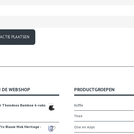
N DE WEBSHOP
PRODUCTGROEPEN
r Theedoos Bamboe 6-vaks
Koffie
Thee
fts Blauw Mok Heritage -
Olie en Azijn