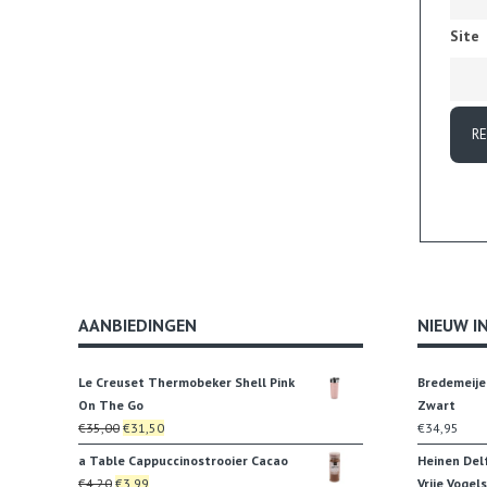
Site
AANBIEDINGEN
NIEUW I
Le Creuset Thermobeker Shell Pink
Bredemeije
On The Go
Zwart
Oorspronkelijke
Huidige
€
35,00
€
31,50
€
34,95
prijs
prijs
a Table Cappuccinostrooier Cacao
Heinen Del
was:
is:
Oorspronkelijke
Huidige
€
4,20
€
3,99
Vrije Vogels