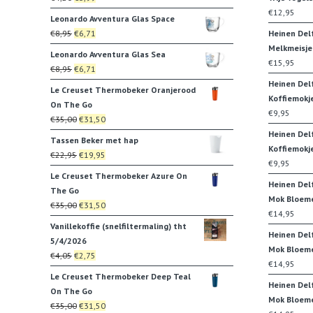
€35,00.
€31,50.
prijs
prijs
€
12,95
Leonardo Avventura Glas Space
was:
is:
Oorspronkelijke
Huidige
€
8,95
€
6,71
Heinen Del
€4,20.
€3,99.
prijs
prijs
Melkmeisje
Leonardo Avventura Glas Sea
was:
is:
€
15,95
Oorspronkelijke
Huidige
€
8,95
€
6,71
€8,95.
€6,71.
prijs
prijs
Heinen Del
Le Creuset Thermobeker Oranjerood
was:
is:
Koffiemokj
On The Go
€8,95.
€6,71.
€
9,95
Oorspronkelijke
Huidige
€
35,00
€
31,50
prijs
prijs
Heinen Del
Tassen Beker met hap
was:
is:
Koffiemokj
Oorspronkelijke
Huidige
€
22,95
€
19,95
€35,00.
€31,50.
€
9,95
prijs
prijs
Le Creuset Thermobeker Azure On
was:
is:
Heinen Del
The Go
€22,95.
€19,95.
Mok Bloem
Oorspronkelijke
Huidige
€
35,00
€
31,50
€
14,95
prijs
prijs
Vanillekoffie (snelfiltermaling) tht
was:
is:
Heinen Del
5/4/2026
€35,00.
€31,50.
Mok Bloeme
Oorspronkelijke
Huidige
€
4,05
€
2,75
€
14,95
prijs
prijs
Le Creuset Thermobeker Deep Teal
was:
is:
Heinen Del
On The Go
€4,05.
€2,75.
Mok Bloem
Oorspronkelijke
Huidige
€
35,00
€
31,50