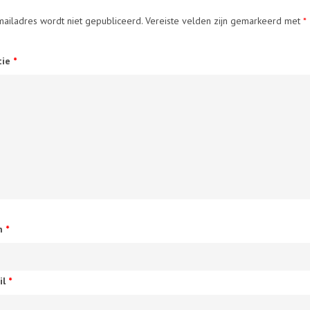
mailadres wordt niet gepubliceerd.
Vereiste velden zijn gemarkeerd met
*
tie
*
m
*
il
*