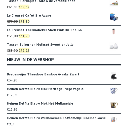
Tassen Eierdopjes - Alle 6 de verschillende
was:
is:
Oorspronkelijke
Huidige
€
65,85
€
62,25
€32,95.
€20,00.
prijs
prijs
Le Creuset Cafetière Azure
was:
is:
Oorspronkelijke
Huidige
€
79,00
€
71,10
€65,85.
€62,25.
prijs
prijs
Le Creuset Thermobeker Shell Pink On The Go
was:
is:
Oorspronkelijke
Huidige
€
35,00
€
31,50
€79,00.
€71,10.
prijs
prijs
Tassen Suiker- en Melkset Sweet en Jolly
was:
is:
Oorspronkelijke
Huidige
€
85,90
€
79,95
€35,00.
€31,50.
prijs
prijs
NIEUW IN DE WEBSHOP
was:
is:
€85,90.
€79,95.
Bredemeijer Theedoos Bamboe 6-vaks Zwart
€
34,95
Heinen Delfts Blauw Mok Heritage - Vrije Vogels
€
12,95
Heinen Delfts Blauw Mok Het Melkmeisje
€
15,95
Heinen Delfts Blauw Wildbloemen Koffiemokje Bloemen-oase
€
9,95