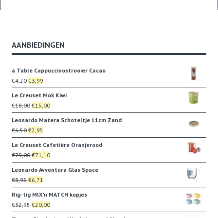
AANBIEDINGEN
a Table Cappuccinostrooier Cacao
Oorspronkelijke
Huidige
€
4,20
€
3,99
prijs
prijs
Le Creuset Mok Kiwi
was:
is:
Oorspronkelijke
Huidige
€
18,00
€
15,00
€4,20.
€3,99.
prijs
prijs
Leonardo Matera Schoteltje 11cm Zand
was:
is:
Oorspronkelijke
Huidige
€
6,50
€
2,95
€18,00.
€15,00.
prijs
prijs
Le Creuset Cafetière Oranjerood
was:
is:
Oorspronkelijke
Huidige
€
79,00
€
71,10
€6,50.
€2,95.
prijs
prijs
Leonardo Avventura Glas Space
was:
is:
Oorspronkelijke
Huidige
€
8,95
€
6,71
€79,00.
€71,10.
prijs
prijs
Rig-tig MIX'n'MATCH kopjes
was:
is:
Oorspronkelijke
Huidige
€
32,95
€
20,00
€8,95.
€6,71.
prijs
prijs