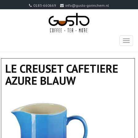
0183-660669
info@gusto-gorinchem.nl
TOGG
NAVIG
LE CREUSET CAFETIERE
AZURE BLAUW