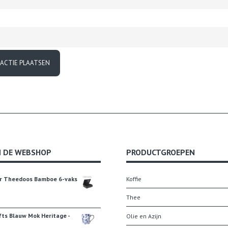
N DE WEBSHOP
PRODUCTGROEPEN
r Theedoos Bamboe 6-vaks
Koffie
Thee
fts Blauw Mok Heritage -
Olie en Azijn