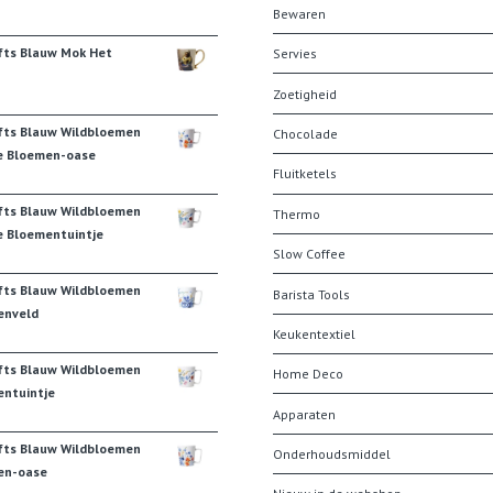
Bewaren
fts Blauw Mok Het
Servies
Zoetigheid
fts Blauw Wildbloemen
Chocolade
e Bloemen-oase
Fluitketels
fts Blauw Wildbloemen
Thermo
e Bloementuintje
Slow Coffee
fts Blauw Wildbloemen
Barista Tools
enveld
Keukentextiel
fts Blauw Wildbloemen
Home Deco
ntuintje
Apparaten
fts Blauw Wildbloemen
Onderhoudsmiddel
en-oase