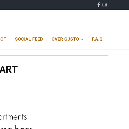
ACT
SOCIAL FEED
OVER GUSTO
F.A.Q.
WART