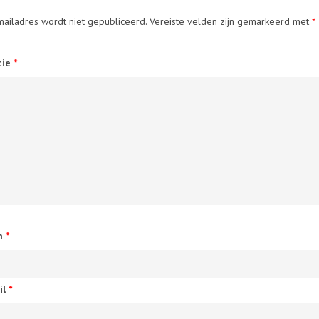
mailadres wordt niet gepubliceerd.
Vereiste velden zijn gemarkeerd met
*
tie
*
m
*
il
*