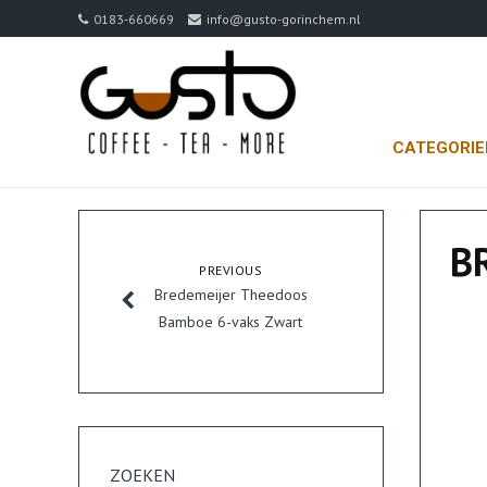
0183-660669
info@gusto-gorinchem.nl
CATEGORI
B
PREVIOUS
Bredemeijer Theedoos
Bamboe 6-vaks Zwart
ZOEKEN