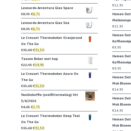
€35,00.
€31,50.
prijs
prijs
€
12,95
Leonardo Avventura Glas Space
was:
is:
Oorspronkelijke
Huidige
€
8,95
€
6,71
Heinen Del
€4,20.
€3,99.
prijs
prijs
Melkmeisje
Leonardo Avventura Glas Sea
was:
is:
€
15,95
Oorspronkelijke
Huidige
€
8,95
€
6,71
€8,95.
€6,71.
prijs
prijs
Heinen Del
Le Creuset Thermobeker Oranjerood
was:
is:
Koffiemokj
On The Go
€8,95.
€6,71.
€
9,95
Oorspronkelijke
Huidige
€
35,00
€
31,50
prijs
prijs
Heinen Del
Tassen Beker met hap
was:
is:
Koffiemokj
Oorspronkelijke
Huidige
€
22,95
€
19,95
€35,00.
€31,50.
€
9,95
prijs
prijs
Le Creuset Thermobeker Azure On
was:
is:
Heinen Del
The Go
€22,95.
€19,95.
Mok Bloem
Oorspronkelijke
Huidige
€
35,00
€
31,50
€
14,95
prijs
prijs
Vanillekoffie (snelfiltermaling) tht
was:
is:
Heinen Del
5/4/2026
€35,00.
€31,50.
Mok Bloeme
Oorspronkelijke
Huidige
€
4,05
€
2,75
€
14,95
prijs
prijs
Le Creuset Thermobeker Deep Teal
was:
is:
Heinen Del
On The Go
€4,05.
€2,75.
Mok Bloem
Oorspronkelijke
Huidige
€
35,00
€
31,50