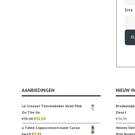
Site
AANBIEDINGEN
NIEUW I
Le Creuset Thermobeker Shell Pink
Bredemeije
On The Go
Zwart
Oorspronkelijke
Huidige
€
35,00
€
31,50
€
34,95
prijs
prijs
a Table Cappuccinostrooier Cacao
Heinen Del
was:
is:
Oorspronkelijke
Huidige
€
4,20
€
3,99
Vrije Vogels