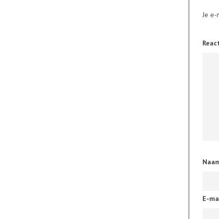
Je e-
Reac
Naa
E-ma