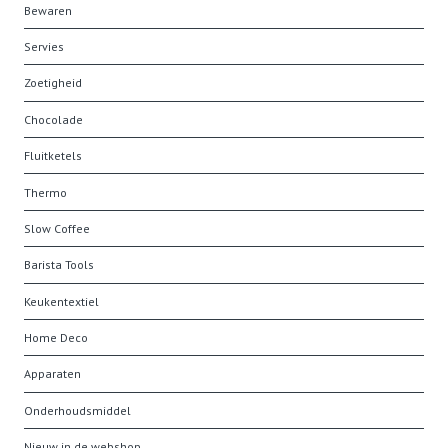
Bewaren
Servies
Zoetigheid
Chocolade
Fluitketels
Thermo
Slow Coffee
Barista Tools
Keukentextiel
Home Deco
Apparaten
Onderhoudsmiddel
Nieuw in de webshop