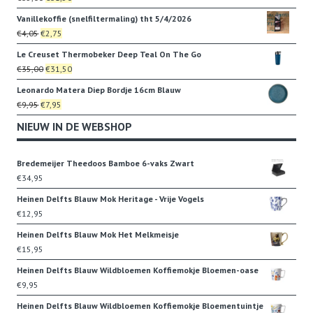
€22,95.
€19,95.
prijs
prijs
Vanillekoffie (snelfiltermaling) tht 5/4/2026
was:
is:
Oorspronkelijke
Huidige
€
4,05
€
2,75
€35,00.
€31,50.
prijs
prijs
Le Creuset Thermobeker Deep Teal On The Go
was:
is:
Oorspronkelijke
Huidige
€
35,00
€
31,50
€4,05.
€2,75.
prijs
prijs
Leonardo Matera Diep Bordje 16cm Blauw
was:
is:
Oorspronkelijke
Huidige
€
9,95
€
7,95
€35,00.
€31,50.
prijs
prijs
NIEUW IN DE WEBSHOP
was:
is:
€9,95.
€7,95.
Bredemeijer Theedoos Bamboe 6-vaks Zwart
€
34,95
Heinen Delfts Blauw Mok Heritage - Vrije Vogels
€
12,95
Heinen Delfts Blauw Mok Het Melkmeisje
€
15,95
Heinen Delfts Blauw Wildbloemen Koffiemokje Bloemen-oase
€
9,95
Heinen Delfts Blauw Wildbloemen Koffiemokje Bloementuintje