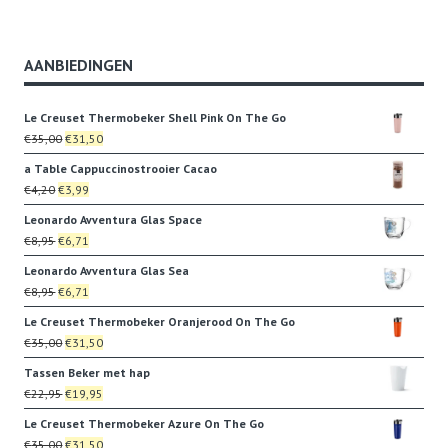
AANBIEDINGEN
Le Creuset Thermobeker Shell Pink On The Go
Oorspronkelijke
Huidige
€
35,00
€
31,50
prijs
prijs
a Table Cappuccinostrooier Cacao
was:
is:
Oorspronkelijke
Huidige
€
4,20
€
3,99
€35,00.
€31,50.
prijs
prijs
Leonardo Avventura Glas Space
was:
is:
Oorspronkelijke
Huidige
€
8,95
€
6,71
€4,20.
€3,99.
prijs
prijs
Leonardo Avventura Glas Sea
was:
is:
Oorspronkelijke
Huidige
€
8,95
€
6,71
€8,95.
€6,71.
prijs
prijs
Le Creuset Thermobeker Oranjerood On The Go
was:
is:
Oorspronkelijke
Huidige
€
35,00
€
31,50
€8,95.
€6,71.
prijs
prijs
Tassen Beker met hap
was:
is:
Oorspronkelijke
Huidige
€
22,95
€
19,95
€35,00.
€31,50.
prijs
prijs
Le Creuset Thermobeker Azure On The Go
was:
is:
Oorspronkelijke
Huidige
€
35,00
€
31,50