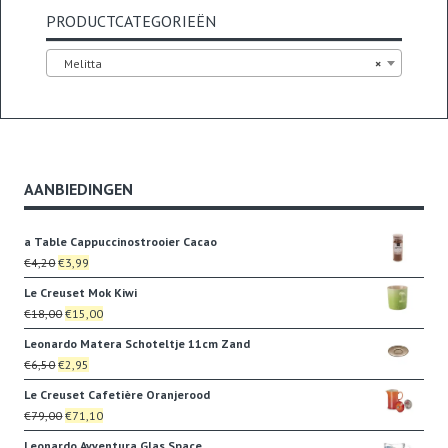
PRODUCTCATEGORIEËN
Melitta
×
AANBIEDINGEN
a Table Cappuccinostrooier Cacao
Oorspronkelijke
Huidige
€
4,20
€
3,99
prijs
prijs
Le Creuset Mok Kiwi
was:
is:
Oorspronkelijke
Huidige
€
18,00
€
15,00
€4,20.
€3,99.
prijs
prijs
Leonardo Matera Schoteltje 11cm Zand
was:
is:
Oorspronkelijke
Huidige
€
6,50
€
2,95
€18,00.
€15,00.
prijs
prijs
Le Creuset Cafetière Oranjerood
was:
is:
Oorspronkelijke
Huidige
€
79,00
€
71,10
€6,50.
€2,95.
prijs
prijs
Leonardo Avventura Glas Space