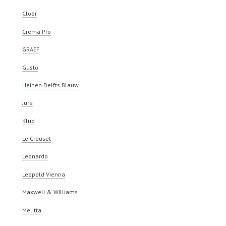
Cloer
Crema Pro
GRAEF
Gusto
Heinen Delfts Blauw
Jura
Klud
Le Creuset
Leonardo
Leopold Vienna
Maxwell & Williams
Melitta