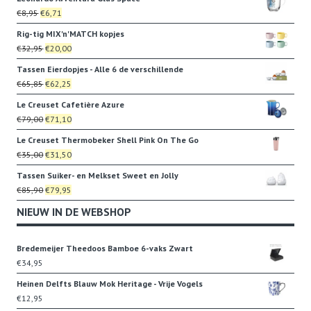
was:
is:
Oorspronkelijke
Huidige
€
8,95
€
6,71
€79,00.
€71,10.
prijs
prijs
Rig-tig MIX'n'MATCH kopjes
was:
is:
Oorspronkelijke
Huidige
€
32,95
€
20,00
€8,95.
€6,71.
prijs
prijs
Tassen Eierdopjes - Alle 6 de verschillende
was:
is:
Oorspronkelijke
Huidige
€
65,85
€
62,25
€32,95.
€20,00.
prijs
prijs
Le Creuset Cafetière Azure
was:
is:
Oorspronkelijke
Huidige
€
79,00
€
71,10
€65,85.
€62,25.
prijs
prijs
Le Creuset Thermobeker Shell Pink On The Go
was:
is:
Oorspronkelijke
Huidige
€
35,00
€
31,50
€79,00.
€71,10.
prijs
prijs
Tassen Suiker- en Melkset Sweet en Jolly
was:
is:
Oorspronkelijke
Huidige
€
85,90
€
79,95
€35,00.
€31,50.
prijs
prijs
NIEUW IN DE WEBSHOP
was:
is:
€85,90.
€79,95.
Bredemeijer Theedoos Bamboe 6-vaks Zwart
€
34,95
Heinen Delfts Blauw Mok Heritage - Vrije Vogels
€
12,95