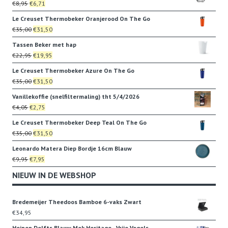
Oorspronkelijke
Huidige
€
8,95
€
6,71
€8,95.
€6,71.
prijs
prijs
Le Creuset Thermobeker Oranjerood On The Go
was:
is:
Oorspronkelijke
Huidige
€
35,00
€
31,50
€8,95.
€6,71.
prijs
prijs
Tassen Beker met hap
was:
is:
Oorspronkelijke
Huidige
€
22,95
€
19,95
€35,00.
€31,50.
prijs
prijs
Le Creuset Thermobeker Azure On The Go
was:
is:
Oorspronkelijke
Huidige
€
35,00
€
31,50
€22,95.
€19,95.
prijs
prijs
Vanillekoffie (snelfiltermaling) tht 5/4/2026
was:
is:
Oorspronkelijke
Huidige
€
4,05
€
2,75
€35,00.
€31,50.
prijs
prijs
Le Creuset Thermobeker Deep Teal On The Go
was:
is:
Oorspronkelijke
Huidige
€
35,00
€
31,50
€4,05.
€2,75.
prijs
prijs
Leonardo Matera Diep Bordje 16cm Blauw
was:
is:
Oorspronkelijke
Huidige
€
9,95
€
7,95
€35,00.
€31,50.
prijs
prijs
NIEUW IN DE WEBSHOP
was:
is:
€9,95.
€7,95.
Bredemeijer Theedoos Bamboe 6-vaks Zwart
€
34,95
Heinen Delfts Blauw Mok Heritage - Vrije Vogels