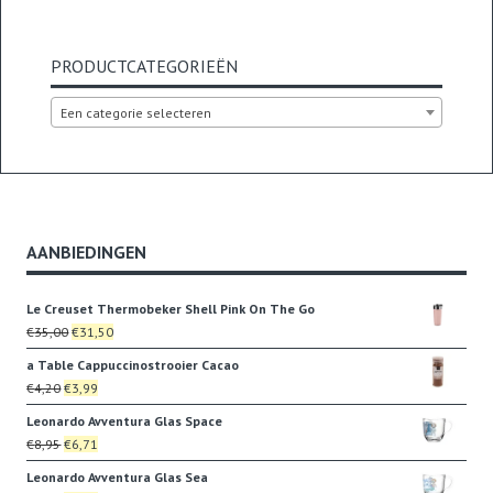
PRODUCTCATEGORIEËN
Een categorie selecteren
AANBIEDINGEN
Le Creuset Thermobeker Shell Pink On The Go
Oorspronkelijke
Huidige
€
35,00
€
31,50
prijs
prijs
a Table Cappuccinostrooier Cacao
was:
is:
Oorspronkelijke
Huidige
€
4,20
€
3,99
€35,00.
€31,50.
prijs
prijs
Leonardo Avventura Glas Space
was:
is:
Oorspronkelijke
Huidige
€
8,95
€
6,71
€4,20.
€3,99.
prijs
prijs
Leonardo Avventura Glas Sea
was:
is: