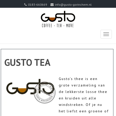
0183-660669
info@gusto-gorinchem.nl
TOGG
NAVIG
GUSTO TEA
Gusto’s thee is een
grote verzameling van
de lekkerste losse thee
en kruiden uit alle
windstreken. Of je nu
het liefst een groene of