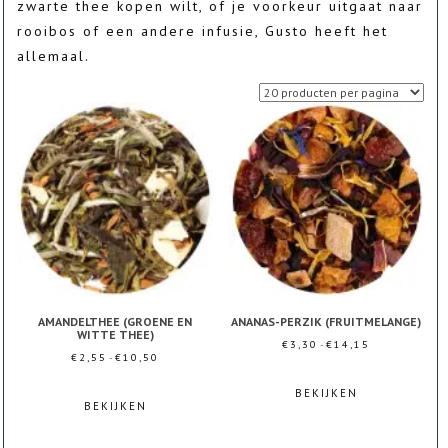
zwarte thee kopen wilt, of je voorkeur uitgaat naar
rooibos of een andere infusie, Gusto heeft het
allemaal.
AMANDELTHEE (GROENE EN
ANANAS-PERZIK (FRUITMELANGE)
WITTE THEE)
Prijsklasse:
€
3,30
-
€
14,15
Prijsklasse:
€
2,55
-
€
10,50
€3,30
Dit
€2,55
Dit
tot
product
BEKIJKEN
tot
product
BEKIJKEN
€14,15
heeft
€10,50
heeft
meerdere
meerdere