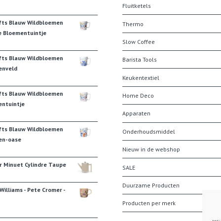
Fluitketels
fts Blauw Wildbloemen
Thermo
e Bloementuintje
Slow Coffee
fts Blauw Wildbloemen
Barista Tools
enveld
Keukentextiel
fts Blauw Wildbloemen
Home Deco
ntuintje
Apparaten
fts Blauw Wildbloemen
Onderhoudsmiddel
en-oase
Nieuw in de webshop
r Minuet Cylindre Taupe
SALE
Duurzame Producten
illiams - Pete Cromer -
Producten per merk