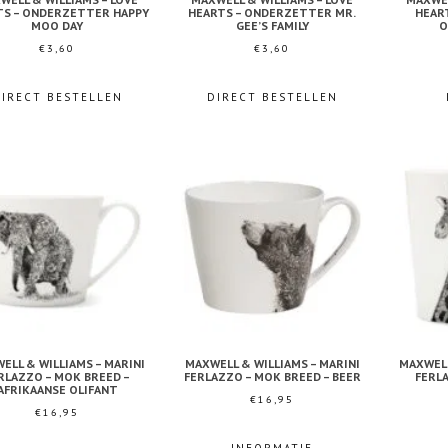
TS – ONDERZETTER HAPPY
HEARTS – ONDERZETTER MR.
HEAR
MOO DAY
GEE’S FAMILY
O
€
3,60
€
3,60
DIRECT BESTELLEN
DIRECT BESTELLEN
ELL & WILLIAMS – MARINI
MAXWELL & WILLIAMS – MARINI
MAXWELL
RLAZZO – MOK BREED –
FERLAZZO – MOK BREED – BEER
FERL
AFRIKAANSE OLIFANT
€
16,95
€
16,95