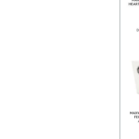
HEAR
MAXW
FE