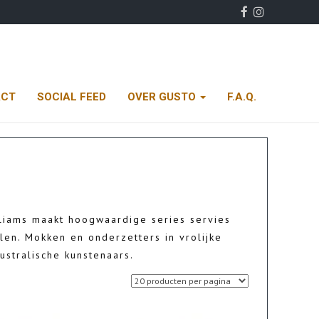
ACT
SOCIAL FEED
OVER GUSTO
F.A.Q.
liams maakt hoogwaardige series servies
en. Mokken en onderzetters in vrolijke
ustralische kunstenaars.