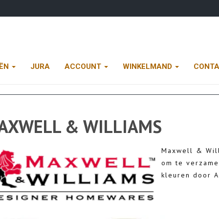
EËN
JURA
ACCOUNT
WINKELMAND
CONT
AXWELL & WILLIAMS
Maxwell & Wil
om te verzamel
kleuren door A