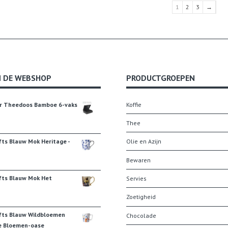
1
2
3
→
N DE WEBSHOP
PRODUCTGROEPEN
r Theedoos Bamboe 6-vaks
Koffie
Thee
fts Blauw Mok Heritage -
Olie en Azijn
Bewaren
fts Blauw Mok Het
Servies
Zoetigheid
fts Blauw Wildbloemen
Chocolade
e Bloemen-oase