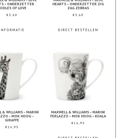
TS – ONDERZETTER
HEARTS – ONDERZETTER ZIG
ODLES OF LOVE
ZAG ZEBRAS
€
3,60
€
3,60
INFORMATIE
DIRECT BESTELLEN
 & WILLIAMS – MARINI
MAXWELL & WILLIAMS – MARINI
AZZO – MOK HOOG –
FERLAZZO – MOK HOOG – KOALA
GIRAFFE
€
16,95
€
16,95