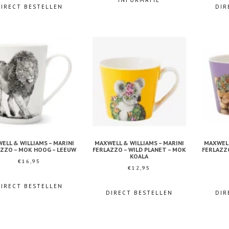
INFORMATIE
DIRECT BESTELLEN
DIR
ELL & WILLIAMS – MARINI
MAXWELL & WILLIAMS – MARINI
MAXWELL
ZZO – MOK HOOG – LEEUW
FERLAZZO – WILD PLANET – MOK
FERLAZZO
KOALA
€
16,95
€
12,95
DIRECT BESTELLEN
DIRECT BESTELLEN
DIR