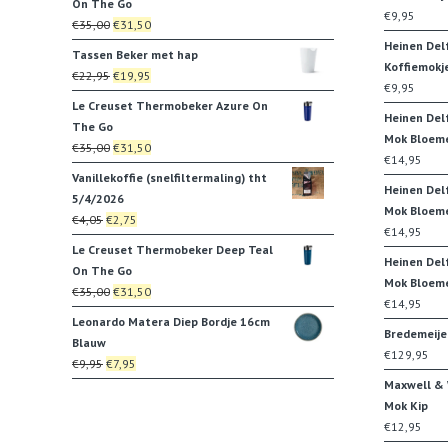
On The Go
€8,95.
€6,71.
€
9,95
Oorspronkelijke
Huidige
€
35,00
€
31,50
prijs
prijs
Heinen Del
Tassen Beker met hap
was:
is:
Koffiemokj
Oorspronkelijke
Huidige
€
22,95
€
19,95
€35,00.
€31,50.
€
9,95
prijs
prijs
Le Creuset Thermobeker Azure On
was:
is:
Heinen Del
The Go
€22,95.
€19,95.
Mok Bloem
Oorspronkelijke
Huidige
€
35,00
€
31,50
€
14,95
prijs
prijs
Vanillekoffie (snelfiltermaling) tht
was:
is:
Heinen Del
5/4/2026
€35,00.
€31,50.
Mok Bloeme
Oorspronkelijke
Huidige
€
4,05
€
2,75
€
14,95
prijs
prijs
Le Creuset Thermobeker Deep Teal
was:
is:
Heinen Del
On The Go
€4,05.
€2,75.
Mok Bloem
Oorspronkelijke
Huidige
€
35,00
€
31,50
€
14,95
prijs
prijs
Leonardo Matera Diep Bordje 16cm
was:
is:
Bredemeije
Blauw
€35,00.
€31,50.
€
129,95
Oorspronkelijke
Huidige
€
9,95
€
7,95
prijs
prijs
Maxwell & W
was:
is:
Mok Kip
€9,95.
€7,95.
€
12,95