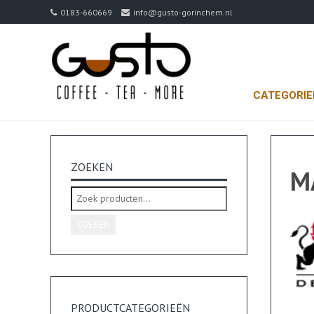
0183-660669
info@gusto-gorinchem.nl
CATEGORI
ZOEKEN
M
Zoeken
naar:
ZOEKEN
PRODUCTCATEGORIEËN