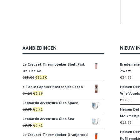
AANBIEDINGEN
NIEUW I
Le Creuset Thermobeker Shell Pink
Bredemeije
On The Go
Zwart
Oorspronkelijke
Huidige
€
35,00
€
31,50
€
34,95
prijs
prijs
a Table Cappuccinostrooier Cacao
Heinen Del
was:
is:
Oorspronkelijke
Huidige
€
4,20
€
3,99
Vrije Vogels
€35,00.
€31,50.
prijs
prijs
€
12,95
Leonardo Avventura Glas Space
was:
is:
Oorspronkelijke
Huidige
€
8,95
€
6,71
Heinen Del
€4,20.
€3,99.
prijs
prijs
Melkmeisje
Leonardo Avventura Glas Sea
was:
is:
€
15,95
Oorspronkelijke
Huidige
€
8,95
€
6,71
€8,95.
€6,71.
prijs
prijs
Heinen Del
Le Creuset Thermobeker Oranjerood
was:
is:
Koffiemokj