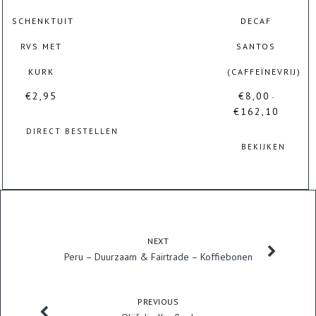
kan
gekozen
SCHENKTUIT
DECAF
worden
RVS MET
SANTOS
op
de
KURK
(CAFFEÏNEVRIJ)
productpagina
€
2,95
€
8,00
-
€
162,10
Prijsklasse:
€8,00
DIRECT BESTELLEN
tot
BEKIJKEN
€162,10
Dit
product
heeft
meerdere
variaties.
NEXT
Deze
Peru – Duurzaam & Fairtrade – Koffiebonen
optie
kan
gekozen
PREVIOUS
worden