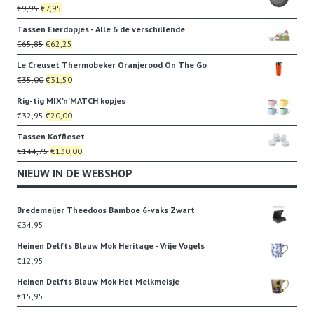
was:
is:
Oorspronkelijke
Huidige
€
9,95
€
7,95
€2,95.
€2,25.
prijs
prijs
Tassen Eierdopjes - Alle 6 de verschillende
was:
is:
Oorspronkelijke
Huidige
€
65,85
€
62,25
€9,95.
€7,95.
prijs
prijs
Le Creuset Thermobeker Oranjerood On The Go
was:
is:
Oorspronkelijke
Huidige
€
35,00
€
31,50
€65,85.
€62,25.
prijs
prijs
Rig-tig MIX'n'MATCH kopjes
was:
is:
Oorspronkelijke
Huidige
€
32,95
€
20,00
€35,00.
€31,50.
prijs
prijs
Tassen Koffieset
was:
is:
Oorspronkelijke
Huidige
€
144,75
€
130,00
€32,95.
€20,00.
prijs
prijs
NIEUW IN DE WEBSHOP
was:
is:
€144,75.
€130,00.
Bredemeijer Theedoos Bamboe 6-vaks Zwart
€
34,95
Heinen Delfts Blauw Mok Heritage - Vrije Vogels
€
12,95
Heinen Delfts Blauw Mok Het Melkmeisje
€
15,95