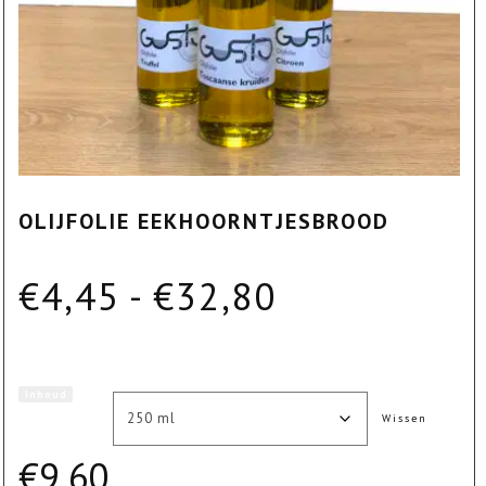
OLIJFOLIE EEKHOORNTJESBROOD
Prijsklasse:
€
4,45
-
€
32,80
€4,45
Inhoud
tot
Wissen
€
9,60