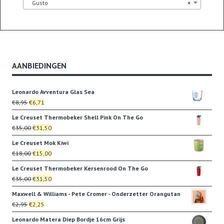
Gusto
×
AANBIEDINGEN
Leonardo Avventura Glas Sea
Oorspronkelijke
Huidige
€
8,95
€
6,71
prijs
prijs
Le Creuset Thermobeker Shell Pink On The Go
was:
is:
Oorspronkelijke
Huidige
€
35,00
€
31,50
€8,95.
€6,71.
prijs
prijs
Le Creuset Mok Kiwi
was:
is:
Oorspronkelijke
Huidige
€
18,00
€
15,00
€35,00.
€31,50.
prijs
prijs
Le Creuset Thermobeker Kersenrood On The Go
was:
is:
Oorspronkelijke
Huidige
€
35,00
€
31,50
€18,00.
€15,00.
prijs
prijs
Maxwell & Williams - Pete Cromer - Onderzetter Orangutan
was:
is:
Oorspronkelijke
Huidige
€
2,95
€
2,25
€35,00.
€31,50.
prijs
prijs
Leonardo Matera Diep Bordje 16cm Grijs