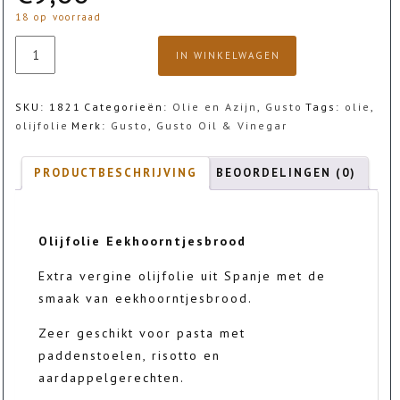
€32,80
18 op voorraad
Olijfolie
IN WINKELWAGEN
Eekhoorntjesbrood
aantal
SKU:
1821
Categorieën:
Olie en Azijn
,
Gusto
Tags:
olie
,
olijfolie
Merk:
Gusto
,
Gusto Oil & Vinegar
PRODUCTBESCHRIJVING
BEOORDELINGEN (0)
Olijfolie Eekhoorntjesbrood
Extra vergine olijfolie uit Spanje met de
smaak van eekhoorntjesbrood.
Zeer geschikt voor pasta met
paddenstoelen, risotto en
aardappelgerechten.