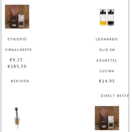
ETHIOPIË
LEONARDO
YIRGACHEFFE
OLIE EN
€
9,25
AZIJNSTEL
-
€
185,30
Prijsklasse:
CUCINA
€9,25
tot
€
14,95
BEKIJKEN
€185,30
Dit
DIRECT BESTE
product
heeft
meerdere
variaties.
Deze
optie