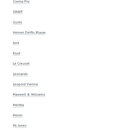
Crema Pro
GRAEF
Gusto
Heinen Delfts Blauw
Jura
Klud
Le Creuset
Leonardo
Leopold Vienna
Maxwell & Williams
Melitta
Monin
Mr. Jones