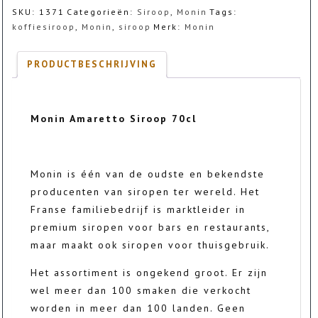
70cl
SKU:
1371
Categorieën:
Siroop
,
Monin
Tags:
aantal
koffiesiroop
,
Monin
,
siroop
Merk:
Monin
PRODUCTBESCHRIJVING
Monin Amaretto Siroop 70cl
Monin is één van de oudste en bekendste
producenten van siropen ter wereld. Het
Franse familiebedrijf is marktleider in
premium siropen voor bars en restaurants,
maar maakt ook siropen voor thuisgebruik.
Het assortiment is ongekend groot. Er zijn
wel meer dan 100 smaken die verkocht
worden in meer dan 100 landen. Geen