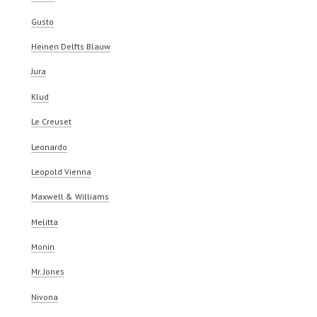
Gusto
Heinen Delfts Blauw
Jura
Klud
Le Creuset
Leonardo
Leopold Vienna
Maxwell & Williams
Melitta
Monin
Mr. Jones
Nivona