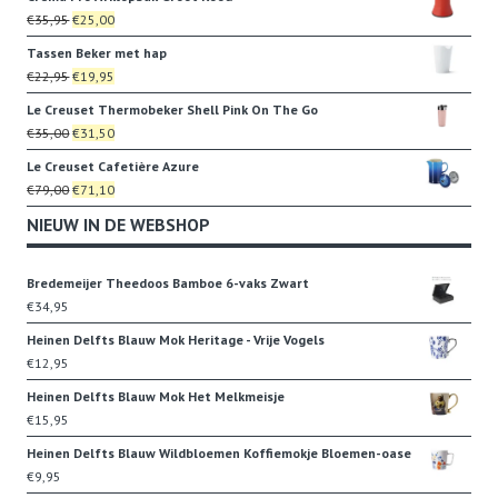
was:
is:
Oorspronkelijke
Huidige
€
35,95
€
25,00
€18,00.
€15,00.
prijs
prijs
Tassen Beker met hap
was:
is:
Oorspronkelijke
Huidige
€
22,95
€
19,95
€35,95.
€25,00.
prijs
prijs
Le Creuset Thermobeker Shell Pink On The Go
was:
is:
Oorspronkelijke
Huidige
€
35,00
€
31,50
€22,95.
€19,95.
prijs
prijs
Le Creuset Cafetière Azure
was:
is:
Oorspronkelijke
Huidige
€
79,00
€
71,10
€35,00.
€31,50.
prijs
prijs
NIEUW IN DE WEBSHOP
was:
is:
€79,00.
€71,10.
Bredemeijer Theedoos Bamboe 6-vaks Zwart
€
34,95
Heinen Delfts Blauw Mok Heritage - Vrije Vogels
€
12,95
Heinen Delfts Blauw Mok Het Melkmeisje
€
15,95
Heinen Delfts Blauw Wildbloemen Koffiemokje Bloemen-oase
€
9,95