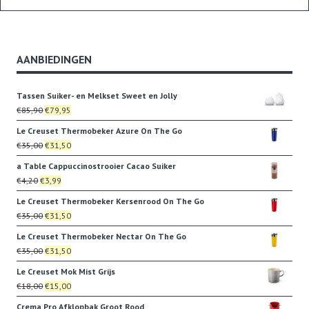
AANBIEDINGEN
Tassen Suiker- en Melkset Sweet en Jolly
Oorspronkelijke
Huidige
€
85,90
€
79,95
prijs
prijs
Le Creuset Thermobeker Azure On The Go
was:
is:
Oorspronkelijke
Huidige
€
35,00
€
31,50
€85,90.
€79,95.
prijs
prijs
a Table Cappuccinostrooier Cacao Suiker
was:
is:
Oorspronkelijke
Huidige
€
4,20
€
3,99
€35,00.
€31,50.
prijs
prijs
Le Creuset Thermobeker Kersenrood On The Go
was:
is:
Oorspronkelijke
Huidige
€
35,00
€
31,50
€4,20.
€3,99.
prijs
prijs
Le Creuset Thermobeker Nectar On The Go
was:
is:
Oorspronkelijke
Huidige
€
35,00
€
31,50
€35,00.
€31,50.
prijs
prijs
Le Creuset Mok Mist Grijs
was:
is:
Oorspronkelijke
Huidige
€
18,00
€
15,00
€35,00.
€31,50.
prijs
prijs
Crema Pro Afklopbak Groot Rood