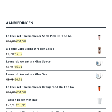
AANBIEDINGEN
Le Creuset Thermobeker Shell Pink On The Go
Oorspronkelijke
Huidige
€
35,00
€
31,50
prijs
prijs
a Table Cappuccinostrooier Cacao
was:
is:
Oorspronkelijke
Huidige
€
4,20
€
3,99
€35,00.
€31,50.
prijs
prijs
Leonardo Avventura Glas Space
was:
is:
Oorspronkelijke
Huidige
€
8,95
€
6,71
€4,20.
€3,99.
prijs
prijs
Leonardo Avventura Glas Sea
was:
is:
Oorspronkelijke
Huidige
€
8,95
€
6,71
€8,95.
€6,71.
prijs
prijs
Le Creuset Thermobeker Oranjerood On The Go
was:
is:
Oorspronkelijke
Huidige
€
35,00
€
31,50
€8,95.
€6,71.
prijs
prijs
Tassen Beker met hap
was:
is:
Oorspronkelijke
Huidige
€
22,95
€
19,95
€35,00.
€31,50.
prijs
prijs