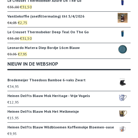
Le Creuset Thermobeker Azure On The Go
was:
is:
Oorspronkelijke
Huidige
€
35,00
€
31,50
€22,95.
€19,95.
prijs
prijs
Vanillekoffie (snelfiltermaling) tht 5/4/2026
was:
is:
Oorspronkelijke
Huidige
€
4,05
€
2,75
€35,00.
€31,50.
prijs
prijs
Le Creuset Thermobeker Deep Teal On The Go
was:
is:
Oorspronkelijke
Huidige
€
35,00
€
31,50
€4,05.
€2,75.
prijs
prijs
Leonardo Matera Diep Bordje 16cm Blauw
was:
is:
Oorspronkelijke
Huidige
€
9,95
€
7,95
€35,00.
€31,50.
prijs
prijs
NIEUW IN DE WEBSHOP
was:
is:
€9,95.
€7,95.
Bredemeijer Theedoos Bamboe 6-vaks Zwart
€
34,95
Heinen Delfts Blauw Mok Heritage - Vrije Vogels
€
12,95
Heinen Delfts Blauw Mok Het Melkmeisje
€
15,95
Heinen Delfts Blauw Wildbloemen Koffiemokje Bloemen-oase
€
9,95