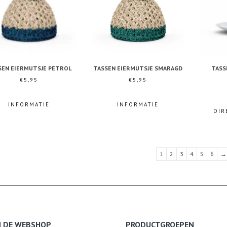
SEN EIERMUTSJE PETROL
TASSEN EIERMUTSJE SMARAGD
TASS
€
5,95
€
5,95
INFORMATIE
INFORMATIE
DIR
1
2
3
4
5
6
→
N DE WEBSHOP
PRODUCTGROEPEN