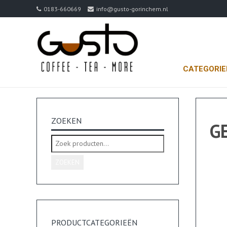
0183-660669
info@gusto-gorinchem.nl
CATEGORI
ZOEKEN
G
Zoeken
naar:
ZOEKEN
PRODUCTCATEGORIEËN