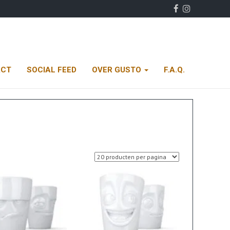
ACT
SOCIAL FEED
OVER GUSTO
F.A.Q.