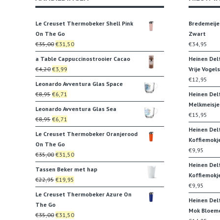
Le Creuset Thermobeker Shell Pink
Bredemeije
On The Go
Zwart
Oorspronkelijke
Huidige
€
35,00
€
31,50
€
34,95
prijs
prijs
a Table Cappuccinostrooier Cacao
Heinen Del
was:
is:
Oorspronkelijke
Huidige
€
4,20
€
3,99
Vrije Vogels
€35,00.
€31,50.
prijs
prijs
€
12,95
Leonardo Avventura Glas Space
was:
is:
Oorspronkelijke
Huidige
€
8,95
€
6,71
Heinen Del
€4,20.
€3,99.
prijs
prijs
Melkmeisje
Leonardo Avventura Glas Sea
was:
is:
€
15,95
Oorspronkelijke
Huidige
€
8,95
€
6,71
€8,95.
€6,71.
prijs
prijs
Heinen Del
Le Creuset Thermobeker Oranjerood
was:
is:
Koffiemokj
On The Go
€8,95.
€6,71.
€
9,95
Oorspronkelijke
Huidige
€
35,00
€
31,50
prijs
prijs
Heinen Del
Tassen Beker met hap
was:
is:
Koffiemokj
Oorspronkelijke
Huidige
€
22,95
€
19,95
€35,00.
€31,50.
€
9,95
prijs
prijs
Le Creuset Thermobeker Azure On
was:
is:
Heinen Del
The Go
€22,95.
€19,95.
Mok Bloem
Oorspronkelijke
Huidige
€
35,00
€
31,50