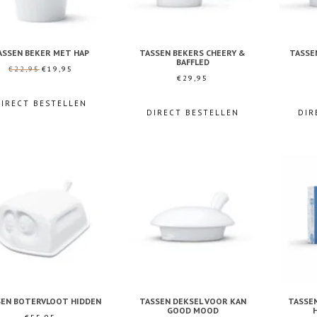
ASSEN BEKER MET HAP
TASSEN BEKERS CHEERY &
TASSE
BAFFLED
Oorspronkelijke
Huidige
€
22,95
€
19,95
€
29,95
prijs
prijs
was:
is:
DIRECT BESTELLEN
DIRECT BESTELLEN
DIR
€22,95.
€19,95.
SEN BOTERVLOOT HIDDEN
TASSEN DEKSEL VOOR KAN
TASSE
GOOD MOOD
H