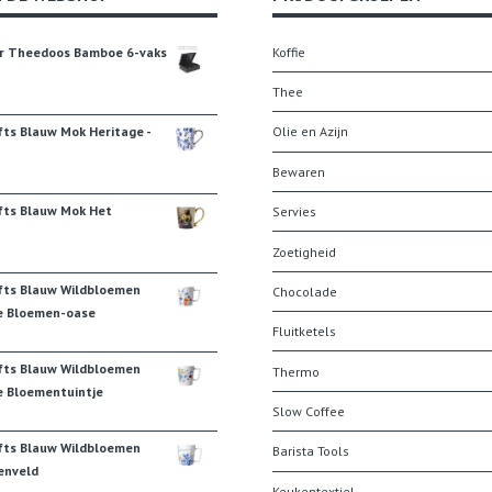
r Theedoos Bamboe 6-vaks
Koffie
Thee
fts Blauw Mok Heritage -
Olie en Azijn
Bewaren
fts Blauw Mok Het
Servies
Zoetigheid
fts Blauw Wildbloemen
Chocolade
e Bloemen-oase
Fluitketels
fts Blauw Wildbloemen
Thermo
e Bloementuintje
Slow Coffee
fts Blauw Wildbloemen
Barista Tools
enveld
Keukentextiel