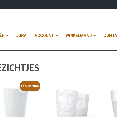
EËN
JURA
ACCOUNT
WINKELMAND
CONT
EZICHTJES
13% korting!