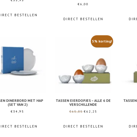
€
55,95
€
6,00
DIRECT BESTELLEN
DIRECT BESTELLEN
DIR
5% korting!
SEN DINERBORD MET HAP
TASSEN EIERDOPJES – ALLE 6 DE
TASSEN
(SET VAN 2)
VERSCHILLENDE
Oorspronkelijke
Huidige
€
34,95
€
65,85
€
62,25
prijs
prijs
was:
is:
DIRECT BESTELLEN
DIRECT BESTELLEN
DIR
€65,85.
€62,25.