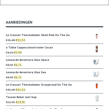
AANBIEDINGEN
Le Creuset Thermobeker Shell Pink On The Go
Oorspronkelijke
Huidige
€
35,00
€
31,50
prijs
prijs
a Table Cappuccinostrooier Cacao
was:
is:
Oorspronkelijke
Huidige
€
4,20
€
3,99
€35,00.
€31,50.
prijs
prijs
Leonardo Avventura Glas Space
was:
is:
Oorspronkelijke
Huidige
€
8,95
€
6,71
€4,20.
€3,99.
prijs
prijs
Leonardo Avventura Glas Sea
was:
is:
Oorspronkelijke
Huidige
€
8,95
€
6,71
€8,95.
€6,71.
prijs
prijs
Le Creuset Thermobeker Oranjerood On The Go
was:
is:
Oorspronkelijke
Huidige
€
35,00
€
31,50
€8,95.
€6,71.
prijs
prijs
Tassen Beker met hap
was:
is:
Oorspronkelijke
Huidige
€
22,95
€
19,95
€35,00.
€31,50.
prijs
prijs