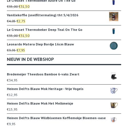
Le Creuset Thermobeker Azure On The Go
was:
is:
Oorspronkelijke
Huidige
€
35,00
€
31,50
€22,95.
€19,95.
prijs
prijs
Vanillekoffie (snelfiltermaling) tht 5/4/2026
was:
is:
Oorspronkelijke
Huidige
€
4,05
€
2,75
€35,00.
€31,50.
prijs
prijs
Le Creuset Thermobeker Deep Teal On The Go
was:
is:
Oorspronkelijke
Huidige
€
35,00
€
31,50
€4,05.
€2,75.
prijs
prijs
Leonardo Matera Diep Bordje 16cm Blauw
was:
is:
Oorspronkelijke
Huidige
€
9,95
€
7,95
€35,00.
€31,50.
prijs
prijs
NIEUW IN DE WEBSHOP
was:
is:
€9,95.
€7,95.
Bredemeijer Theedoos Bamboe 6-vaks Zwart
€
34,95
Heinen Delfts Blauw Mok Heritage - Vrije Vogels
€
12,95
Heinen Delfts Blauw Mok Het Melkmeisje
€
15,95
Heinen Delfts Blauw Wildbloemen Koffiemokje Bloemen-oase
€
9,95