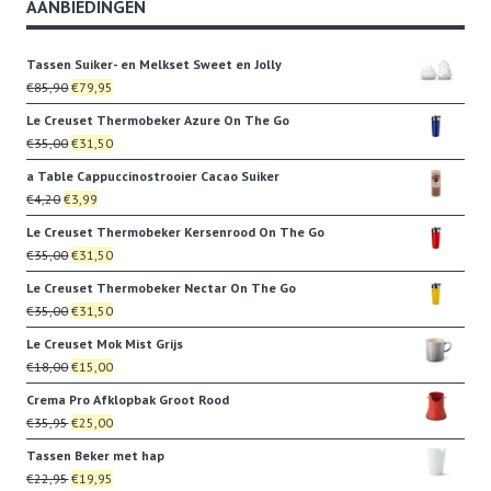
AANBIEDINGEN
Tassen Suiker- en Melkset Sweet en Jolly
Oorspronkelijke
Huidige
€
85,90
€
79,95
prijs
prijs
Le Creuset Thermobeker Azure On The Go
was:
is:
Oorspronkelijke
Huidige
€
35,00
€
31,50
€85,90.
€79,95.
prijs
prijs
a Table Cappuccinostrooier Cacao Suiker
was:
is:
Oorspronkelijke
Huidige
€
4,20
€
3,99
€35,00.
€31,50.
prijs
prijs
Le Creuset Thermobeker Kersenrood On The Go
was:
is:
Oorspronkelijke
Huidige
€
35,00
€
31,50
€4,20.
€3,99.
prijs
prijs
Le Creuset Thermobeker Nectar On The Go
was:
is:
Oorspronkelijke
Huidige
€
35,00
€
31,50
€35,00.
€31,50.
prijs
prijs
Le Creuset Mok Mist Grijs
was:
is:
Oorspronkelijke
Huidige
€
18,00
€
15,00
€35,00.
€31,50.
prijs
prijs
Crema Pro Afklopbak Groot Rood
was:
is:
Oorspronkelijke
Huidige
€
35,95
€
25,00
€18,00.
€15,00.
prijs
prijs
Tassen Beker met hap
was:
is:
Oorspronkelijke
Huidige
€
22,95
€
19,95
€35,95.
€25,00.