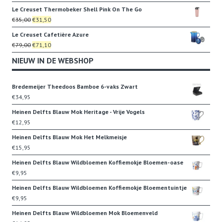
prijs
prijs
Le Creuset Thermobeker Shell Pink On The Go
was:
is:
Oorspronkelijke
Huidige
€
35,00
€
31,50
€22,95.
€19,95.
prijs
prijs
Le Creuset Cafetière Azure
was:
is:
Oorspronkelijke
Huidige
€
79,00
€
71,10
€35,00.
€31,50.
prijs
prijs
NIEUW IN DE WEBSHOP
was:
is:
€79,00.
€71,10.
Bredemeijer Theedoos Bamboe 6-vaks Zwart
€
34,95
Heinen Delfts Blauw Mok Heritage - Vrije Vogels
€
12,95
Heinen Delfts Blauw Mok Het Melkmeisje
€
15,95
Heinen Delfts Blauw Wildbloemen Koffiemokje Bloemen-oase
€
9,95
Heinen Delfts Blauw Wildbloemen Koffiemokje Bloementuintje
€
9,95
Heinen Delfts Blauw Wildbloemen Mok Bloemenveld