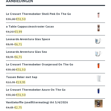
AANBIEDINGEN
Le Creuset Thermobeker Shell Pink On The Go
Oorspronkelijke
Huidige
€
35,00
€
31,50
prijs
prijs
a Table Cappuccinostrooier Cacao
was:
is:
Oorspronkelijke
Huidige
€
4,20
€
3,99
€35,00.
€31,50.
prijs
prijs
Leonardo Avventura Glas Space
was:
is:
Oorspronkelijke
Huidige
€
8,95
€
6,71
€4,20.
€3,99.
prijs
prijs
Leonardo Avventura Glas Sea
was:
is:
Oorspronkelijke
Huidige
€
8,95
€
6,71
€8,95.
€6,71.
prijs
prijs
Le Creuset Thermobeker Oranjerood On The Go
was:
is:
Oorspronkelijke
Huidige
€
35,00
€
31,50
€8,95.
€6,71.
prijs
prijs
Tassen Beker met hap
was:
is:
Oorspronkelijke
Huidige
€
22,95
€
19,95
€35,00.
€31,50.
prijs
prijs
Le Creuset Thermobeker Azure On The Go
was:
is:
Oorspronkelijke
Huidige
€
35,00
€
31,50
€22,95.
€19,95.
prijs
prijs
Vanillekoffie (snelfiltermaling) tht 5/4/2026
was:
is:
Oorspronkelijke
Huidige
€
4,05
€
2,75
€35,00.
€31,50.