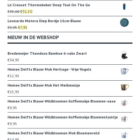
prijs
prijs
Le Creuset Thermobeker Deep Teal On The Go
was:
is:
Oorspronkelijke
Huidige
€
35,00
€
31,50
€4,05.
€2,75.
prijs
prijs
Leonardo Matera Diep Bordje 16cm Blauw
was:
is:
Oorspronkelijke
Huidige
€
9,95
€
7,95
€35,00.
€31,50.
prijs
prijs
NIEUW IN DE WEBSHOP
was:
is:
€9,95.
€7,95.
Bredemeijer Theedoos Bamboe 6-vaks Zwart
€
34,95
Heinen Delfts Blauw Mok Heritage - Vrije Vogels
€
12,95
Heinen Delfts Blauw Mok Het Melkmeisje
€
15,95
Heinen Delfts Blauw Wildbloemen Koffiemokje Bloemen-oase
€
9,95
Heinen Delfts Blauw Wildbloemen Koffiemokje Bloementuintje
€
9,95
Heinen Delfts Blauw Wildbloemen Mok Bloemenveld
€
14,95