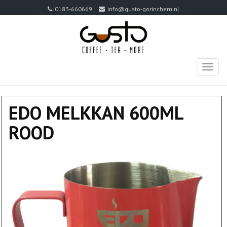
0183-660669
info@gusto-gorinchem.nl
TOGG
NAVIG
EDO MELKKAN 600ML
ROOD