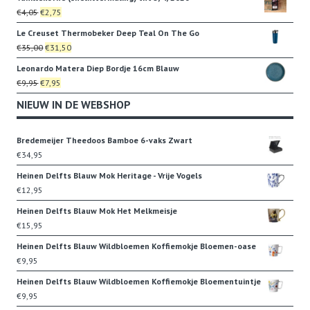
was:
is:
Oorspronkelijke
Huidige
€
4,05
€
2,75
€35,00.
€31,50.
prijs
prijs
Le Creuset Thermobeker Deep Teal On The Go
was:
is:
Oorspronkelijke
Huidige
€
35,00
€
31,50
€4,05.
€2,75.
prijs
prijs
Leonardo Matera Diep Bordje 16cm Blauw
was:
is:
Oorspronkelijke
Huidige
€
9,95
€
7,95
€35,00.
€31,50.
prijs
prijs
NIEUW IN DE WEBSHOP
was:
is:
€9,95.
€7,95.
Bredemeijer Theedoos Bamboe 6-vaks Zwart
€
34,95
Heinen Delfts Blauw Mok Heritage - Vrije Vogels
€
12,95
Heinen Delfts Blauw Mok Het Melkmeisje
€
15,95
Heinen Delfts Blauw Wildbloemen Koffiemokje Bloemen-oase
€
9,95
Heinen Delfts Blauw Wildbloemen Koffiemokje Bloementuintje
€
9,95