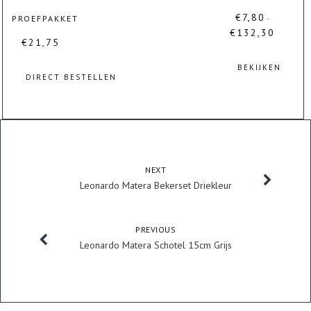
productpagina
kan
€
7,80
PROEFPAKKET
-
gekozen
€
132,30
Prijsklasse:
€
21,75
worden
€7,80
op
tot
BEKIJKEN
de
€132,30
DIRECT BESTELLEN
productpagina
Dit
product
heeft
meerdere
variaties.
Deze
NEXT
optie
Leonardo Matera Bekerset Driekleur
kan
gekozen
worden
PREVIOUS
op
Leonardo Matera Schotel 15cm Grijs
de
productpagina