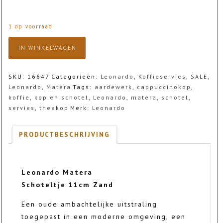
prijs
prijs
1 op voorraad
was:
is:
Leonardo
IN WINKELWAGEN
Matera
Schoteltje
€6,50.
€2,95.
11cm
SKU:
16647
Categorieën:
Leonardo
,
Koffieservies
,
SALE
,
Zand
Leonardo
,
Matera
Tags:
aardewerk
,
cappuccinokop
,
aantal
koffie
,
kop en schotel
,
Leonardo
,
matera
,
schotel
,
servies
,
theekop
Merk:
Leonardo
PRODUCTBESCHRIJVING
Leonardo Matera
Schoteltje 11cm Zand
Een oude ambachtelijke uitstraling
toegepast in een moderne omgeving, een