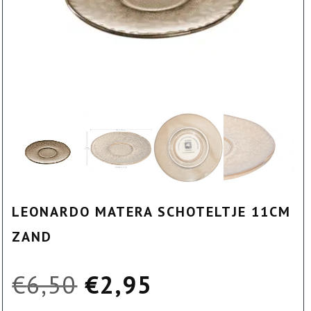
LEONARDO MATERA SCHOTELTJE 11CM
ZAND
Oorspronkelijke
Huidige
€
6,50
€
2,95