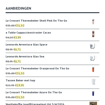
AANBIEDINGEN
Le Creuset Thermobeker Shell Pink On The Go
Oorspronkelijke
Huidige
€
35,00
€
31,50
prijs
prijs
a Table Cappuccinostrooier Cacao
was:
is:
Oorspronkelijke
Huidige
€
4,20
€
3,99
€35,00.
€31,50.
prijs
prijs
Leonardo Avventura Glas Space
was:
is:
Oorspronkelijke
Huidige
€
8,95
€
6,71
€4,20.
€3,99.
prijs
prijs
Leonardo Avventura Glas Sea
was:
is:
Oorspronkelijke
Huidige
€
8,95
€
6,71
€8,95.
€6,71.
prijs
prijs
Le Creuset Thermobeker Oranjerood On The Go
was:
is:
Oorspronkelijke
Huidige
€
35,00
€
31,50
€8,95.
€6,71.
prijs
prijs
Tassen Beker met hap
was:
is:
Oorspronkelijke
Huidige
€
22,95
€
19,95
€35,00.
€31,50.
prijs
prijs
Le Creuset Thermobeker Azure On The Go
was:
is:
Oorspronkelijke
Huidige
€
35,00
€
31,50
€22,95.
€19,95.
prijs
prijs
Vanillekoffie (snelfiltermaling) tht 5/4/2026