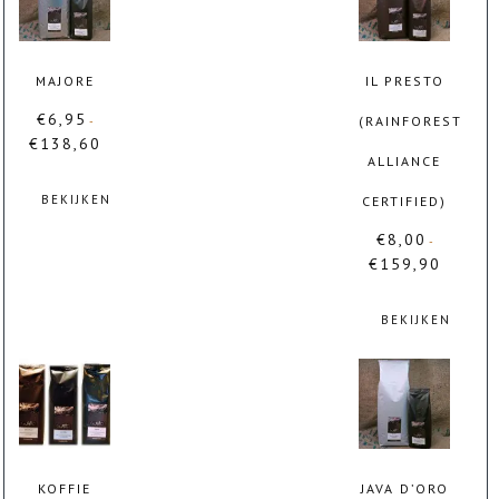
MAJORE
IL PRESTO
€
6,95
(RAINFOREST
-
€
138,60
Prijsklasse:
ALLIANCE
€6,95
tot
BEKIJKEN
CERTIFIED)
€138,60
Dit
€
8,00
-
product
€
159,90
Prijsklasse:
heeft
€8,00
meerdere
tot
BEKIJKEN
variaties.
€159,90
Deze
Dit
optie
product
kan
heeft
gekozen
meerdere
worden
variaties.
op
Deze
KOFFIE
JAVA D’ORO
de
optie