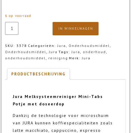
6 op voorraad
Jura
IN WINKELWAGEN
Melksysteemreiniger
Mini-
Tabs
SKU:
3378
Categorieën:
Jura
,
Onderhoudsmiddel
,
180
Onderhoudsmiddel
,
Jura
Tags:
Jura
,
onderhoud
,
gram
onderhoudsmiddel
,
reiniging
Merk:
Jura
aantal
PRODUCTBESCHRIJVING
Jura Melksysteemreiniger Mini-Tabs
Potje met doseerdop
Dankzij de technologie voor microschuim
van JURA kunnen koffiespecialiteiten zoals
latte macchiato, cappuccino, espresso