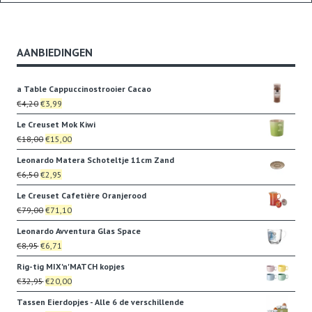
AANBIEDINGEN
a Table Cappuccinostrooier Cacao
Oorspronkelijke
Huidige
€
4,20
€
3,99
prijs
prijs
Le Creuset Mok Kiwi
was:
is:
Oorspronkelijke
Huidige
€
18,00
€
15,00
€4,20.
€3,99.
prijs
prijs
Leonardo Matera Schoteltje 11cm Zand
was:
is:
Oorspronkelijke
Huidige
€
6,50
€
2,95
€18,00.
€15,00.
prijs
prijs
Le Creuset Cafetière Oranjerood
was:
is:
Oorspronkelijke
Huidige
€
79,00
€
71,10
€6,50.
€2,95.
prijs
prijs
Leonardo Avventura Glas Space
was:
is:
Oorspronkelijke
Huidige
€
8,95
€
6,71
€79,00.
€71,10.
prijs
prijs
Rig-tig MIX'n'MATCH kopjes
was:
is:
Oorspronkelijke
Huidige
€
32,95
€
20,00
€8,95.
€6,71.
prijs
prijs
Tassen Eierdopjes - Alle 6 de verschillende
was:
is: