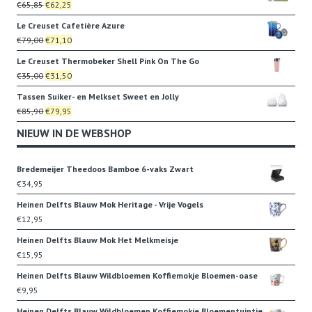
Oorspronkelijke
Huidige
€
65,85
€
62,25
€32,95.
€20,00.
prijs
prijs
Le Creuset Cafetière Azure
was:
is:
Oorspronkelijke
Huidige
€
79,00
€
71,10
€65,85.
€62,25.
prijs
prijs
Le Creuset Thermobeker Shell Pink On The Go
was:
is:
Oorspronkelijke
Huidige
€
35,00
€
31,50
€79,00.
€71,10.
prijs
prijs
Tassen Suiker- en Melkset Sweet en Jolly
was:
is:
Oorspronkelijke
Huidige
€
85,90
€
79,95
€35,00.
€31,50.
prijs
prijs
NIEUW IN DE WEBSHOP
was:
is:
€85,90.
€79,95.
Bredemeijer Theedoos Bamboe 6-vaks Zwart
€
34,95
Heinen Delfts Blauw Mok Heritage - Vrije Vogels
€
12,95
Heinen Delfts Blauw Mok Het Melkmeisje
€
15,95
Heinen Delfts Blauw Wildbloemen Koffiemokje Bloemen-oase
€
9,95
Heinen Delfts Blauw Wildbloemen Koffiemokje Bloementuintje