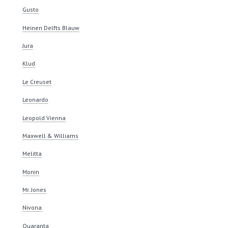
Gusto
Heinen Delfts Blauw
Jura
Klud
Le Creuset
Leonardo
Leopold Vienna
Maxwell & Williams
Melitta
Monin
Mr. Jones
Nivona
Quaranta