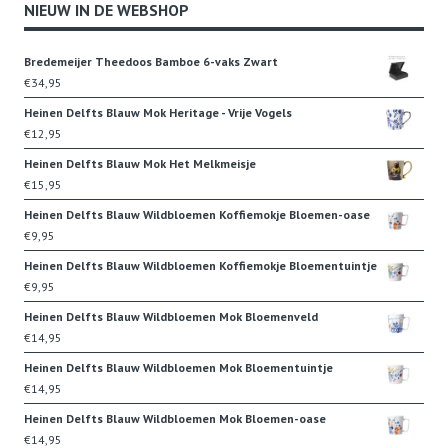
NIEUW IN DE WEBSHOP
was:
is:
€9,95.
€7,95.
Bredemeijer Theedoos Bamboe 6-vaks Zwart
€
34,95
Heinen Delfts Blauw Mok Heritage - Vrije Vogels
€
12,95
Heinen Delfts Blauw Mok Het Melkmeisje
€
15,95
Heinen Delfts Blauw Wildbloemen Koffiemokje Bloemen-oase
€
9,95
Heinen Delfts Blauw Wildbloemen Koffiemokje Bloementuintje
€
9,95
Heinen Delfts Blauw Wildbloemen Mok Bloemenveld
€
14,95
Heinen Delfts Blauw Wildbloemen Mok Bloementuintje
€
14,95
Heinen Delfts Blauw Wildbloemen Mok Bloemen-oase
€
14,95