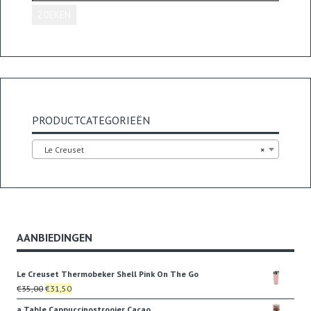
ZOEKEN
PRODUCTCATEGORIEËN
Le Creuset
×
AANBIEDINGEN
Le Creuset Thermobeker Shell Pink On The Go
Oorspronkelijke
Huidige
€
35,00
€
31,50
prijs
prijs
a Table Cappuccinostrooier Cacao