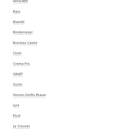
Aerolatte
Baru
Bialetti
Bredemeijer
Bunzlau Castle
Cloer
Crema Pro
GRAEF
Gusto
Heinen Delfts Blauw
Jura
Klud
Le Creuset