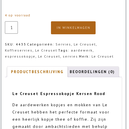
4 op voorraad
Le
IN WINKELWAGEN
Creuset
Espressokopje
Kersen
SKU:
4433
Categorieën:
Servies
,
Le Creuset
,
Rood
Koffieservies
,
Le Creuset
Tags:
aardewerk
,
aantal
espressokopje
,
Le Creuset
,
servies
Merk:
Le Creuset
PRODUCTBESCHRIJVING
BEOORDELINGEN (0)
Le Creuset Espressokopje Kersen Rood
De aardewerken kopjes en mokken van Le
Creuset hebben het perfecte formaat voor
een heerlijk kopje thee of koffie. Zij zijn
gemaakt door ambachtslieden met behulp