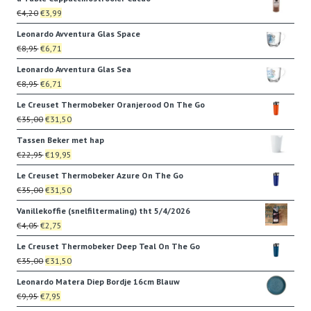
was:
is:
Oorspronkelijke
Huidige
€
4,20
€
3,99
€35,00.
€31,50.
prijs
prijs
Leonardo Avventura Glas Space
was:
is:
Oorspronkelijke
Huidige
€
8,95
€
6,71
€4,20.
€3,99.
prijs
prijs
Leonardo Avventura Glas Sea
was:
is:
Oorspronkelijke
Huidige
€
8,95
€
6,71
€8,95.
€6,71.
prijs
prijs
Le Creuset Thermobeker Oranjerood On The Go
was:
is:
Oorspronkelijke
Huidige
€
35,00
€
31,50
€8,95.
€6,71.
prijs
prijs
Tassen Beker met hap
was:
is:
Oorspronkelijke
Huidige
€
22,95
€
19,95
€35,00.
€31,50.
prijs
prijs
Le Creuset Thermobeker Azure On The Go
was:
is:
Oorspronkelijke
Huidige
€
35,00
€
31,50
€22,95.
€19,95.
prijs
prijs
Vanillekoffie (snelfiltermaling) tht 5/4/2026
was:
is:
Oorspronkelijke
Huidige
€
4,05
€
2,75
€35,00.
€31,50.
prijs
prijs
Le Creuset Thermobeker Deep Teal On The Go
was:
is:
Oorspronkelijke
Huidige
€
35,00
€
31,50
€4,05.
€2,75.
prijs
prijs
Leonardo Matera Diep Bordje 16cm Blauw
was:
is:
Oorspronkelijke
Huidige
€
9,95
€
7,95
€35,00.
€31,50.
prijs
prijs