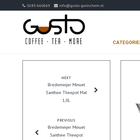
0183-660669
info@gusto-gorinchem.nl
CATEGORI
NEXT
Bredemeijer Minuet
Santhee Theepot Mat
1,0L
PREVIOUS
Bredemeijer Minuet
Santhee Theepot