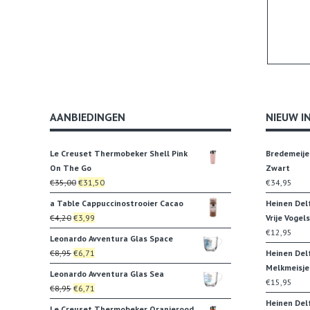
AANBIEDINGEN
NIEUW I
Le Creuset Thermobeker Shell Pink
Bredemeije
On The Go
Zwart
Oorspronkelijke
Huidige
€
35,00
€
31,50
€
34,95
prijs
prijs
a Table Cappuccinostrooier Cacao
Heinen Del
was:
is:
Oorspronkelijke
Huidige
€
4,20
€
3,99
Vrije Vogels
€35,00.
€31,50.
prijs
prijs
€
12,95
Leonardo Avventura Glas Space
was:
is:
Oorspronkelijke
Huidige
€
8,95
€
6,71
Heinen Del
€4,20.
€3,99.
prijs
prijs
Melkmeisje
Leonardo Avventura Glas Sea
was:
is:
€
15,95
Oorspronkelijke
Huidige
€
8,95
€
6,71
€8,95.
€6,71.
prijs
prijs
Heinen Del
Le Creuset Thermobeker Oranjerood