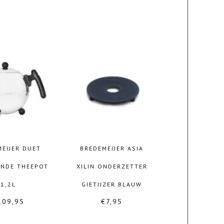
EIJER DUET
BREDEMEIJER ASIA
ONDE THEEPOT
XILIN ONDERZETTER
1,2L
GIETIJZER BLAUW
109,95
€
7,95