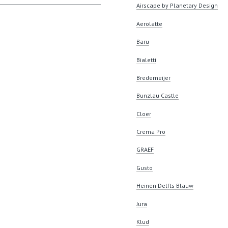
Airscape by Planetary Design
Aerolatte
Baru
Bialetti
Bredemeijer
Bunzlau Castle
Cloer
Crema Pro
GRAEF
Gusto
Heinen Delfts Blauw
Jura
Klud