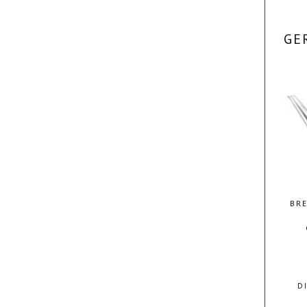
GE
BRE
D