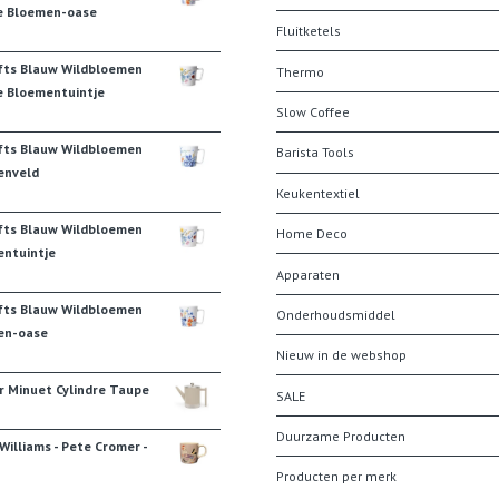
e Bloemen-oase
Fluitketels
fts Blauw Wildbloemen
Thermo
e Bloementuintje
Slow Coffee
fts Blauw Wildbloemen
Barista Tools
enveld
Keukentextiel
fts Blauw Wildbloemen
Home Deco
ntuintje
Apparaten
fts Blauw Wildbloemen
Onderhoudsmiddel
en-oase
Nieuw in de webshop
r Minuet Cylindre Taupe
SALE
Duurzame Producten
illiams - Pete Cromer -
Producten per merk