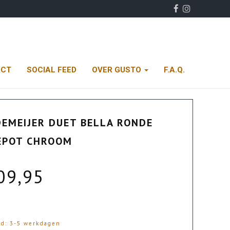
ACT
SOCIAL FEED
OVER GUSTO
F.A.Q.
EMEIJER DUET BELLA RONDE
EPOT CHROOM
09,95
jd: 3-5 werkdagen