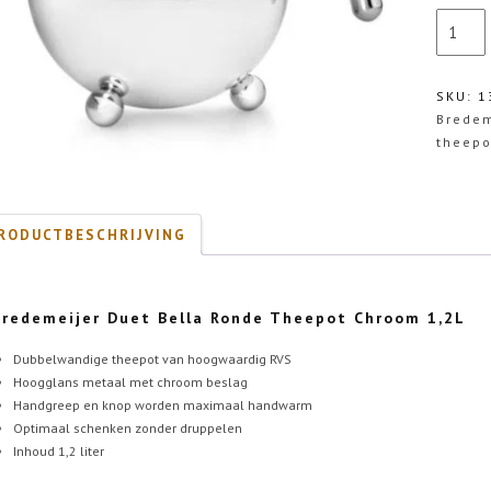
Bredemei
Duet
Bella
Ronde
SKU:
1
Theepot
Bredem
Chroom
theepo
aantal
RODUCTBESCHRIJVING
Bredemeijer Duet Bella Ronde Theepot Chroom 1,2L
Dubbelwandige theepot van hoogwaardig RVS
Hoogglans metaal met chroom beslag
Handgreep en knop worden maximaal handwarm
Optimaal schenken zonder druppelen
Inhoud 1,2 liter