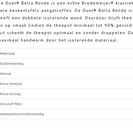
De Duet® Bella Ronde is een echte Bredemeijer® klassie
vele keukentafels aangetroffen. De Duet® Bella Ronde i
heeft een dubbele isolerende wand. Daardoor blijft thee
en op smaak (indien de theepot minimaal tot 90% gevuld 
tuit schenkt de theepot optimaal en zonder druppelen. 
maximaal handwarm door het isolerende materiaal.
Materiaal
Dubbelwandig
Inhoud
Kleur theepot
Kleur beslag
Inclusief filter
Vaatwasmachinebestendig