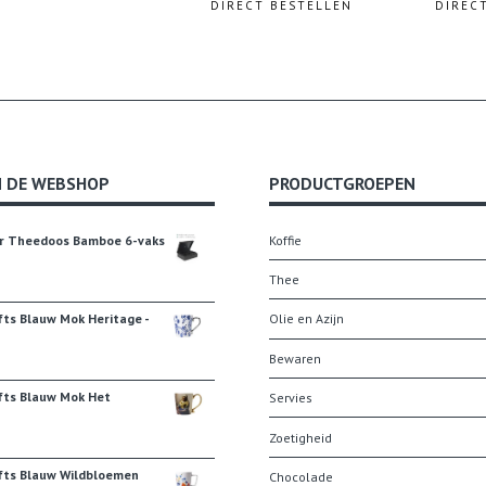
DIRECT BESTELLEN
DIREC
N DE WEBSHOP
PRODUCTGROEPEN
r Theedoos Bamboe 6-vaks
Koffie
Thee
fts Blauw Mok Heritage -
Olie en Azijn
Bewaren
fts Blauw Mok Het
Servies
Zoetigheid
fts Blauw Wildbloemen
Chocolade