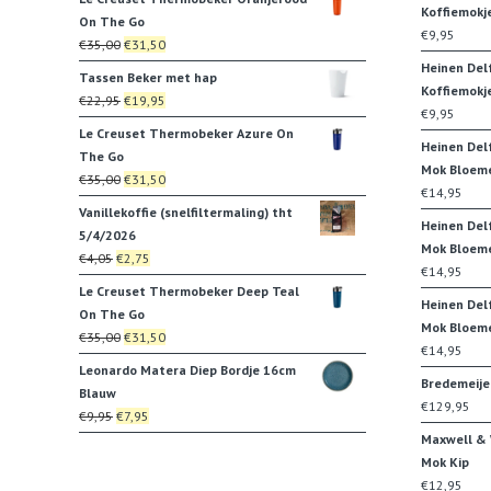
was:
is:
Koffiemokj
On The Go
€8,95.
€6,71.
€
9,95
Oorspronkelijke
Huidige
€
35,00
€
31,50
prijs
prijs
Heinen Del
Tassen Beker met hap
was:
is:
Koffiemokj
Oorspronkelijke
Huidige
€
22,95
€
19,95
€35,00.
€31,50.
€
9,95
prijs
prijs
Le Creuset Thermobeker Azure On
was:
is:
Heinen Del
The Go
€22,95.
€19,95.
Mok Bloem
Oorspronkelijke
Huidige
€
35,00
€
31,50
€
14,95
prijs
prijs
Vanillekoffie (snelfiltermaling) tht
was:
is:
Heinen Del
5/4/2026
€35,00.
€31,50.
Mok Bloeme
Oorspronkelijke
Huidige
€
4,05
€
2,75
€
14,95
prijs
prijs
Le Creuset Thermobeker Deep Teal
was:
is:
Heinen Del
On The Go
€4,05.
€2,75.
Mok Bloem
Oorspronkelijke
Huidige
€
35,00
€
31,50
€
14,95
prijs
prijs
Leonardo Matera Diep Bordje 16cm
was:
is:
Bredemeije
Blauw
€35,00.
€31,50.
€
129,95
Oorspronkelijke
Huidige
€
9,95
€
7,95
prijs
prijs
Maxwell & W
was:
is:
Mok Kip
€9,95.
€7,95.
€
12,95