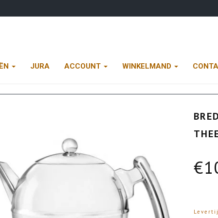
EËN
JURA
ACCOUNT
WINKELMAND
CONT
BRED
THE
€
1
Leverti