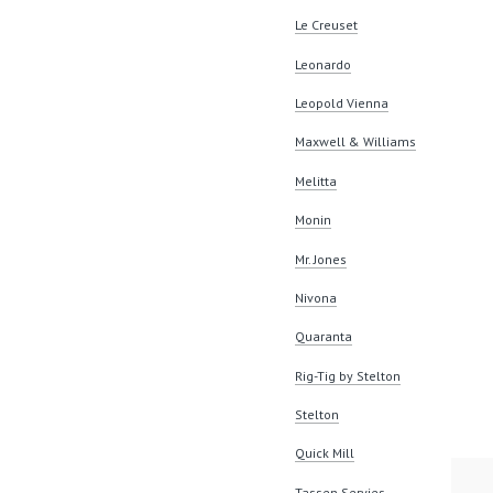
Le Creuset
Leonardo
Leopold Vienna
Maxwell & Williams
Melitta
Monin
Mr. Jones
Nivona
Quaranta
Rig-Tig by Stelton
Stelton
Quick Mill
Tassen Servies