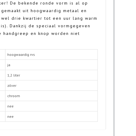
ker! De bekende ronde vorm is al op
s gemaakt uit hoogwaardig metaal en
 wel drie kwartier tot een uur lang warm
is). Dankzij de speciaal vormgegeven
De handgreep en knop worden niet
hoogwaardig rvs
ja
1,2 liter
zilver
chroom
nee
nee