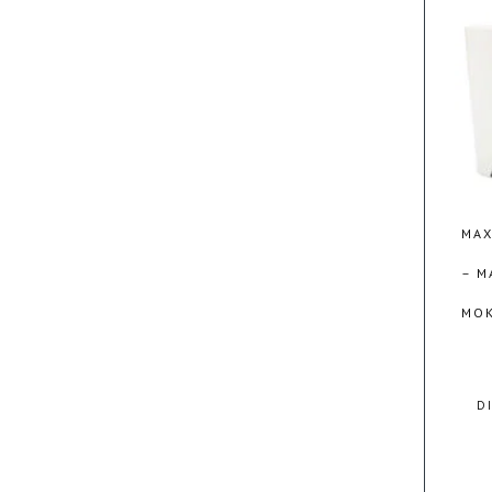
MAX
– M
MOK
D