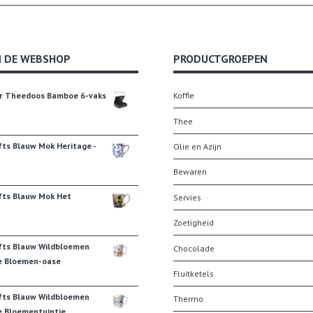
N DE WEBSHOP
PRODUCTGROEPEN
r Theedoos Bamboe 6-vaks
Koffie
Thee
fts Blauw Mok Heritage -
Olie en Azijn
Bewaren
fts Blauw Mok Het
Servies
Zoetigheid
fts Blauw Wildbloemen
Chocolade
e Bloemen-oase
Fluitketels
fts Blauw Wildbloemen
Thermo
e Bloementuintje