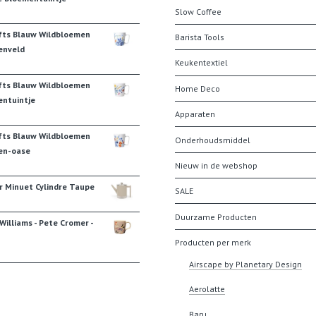
Slow Coffee
fts Blauw Wildbloemen
Barista Tools
enveld
Keukentextiel
fts Blauw Wildbloemen
Home Deco
ntuintje
Apparaten
fts Blauw Wildbloemen
Onderhoudsmiddel
en-oase
Nieuw in de webshop
r Minuet Cylindre Taupe
SALE
Duurzame Producten
illiams - Pete Cromer -
Producten per merk
Airscape by Planetary Design
Aerolatte
Baru