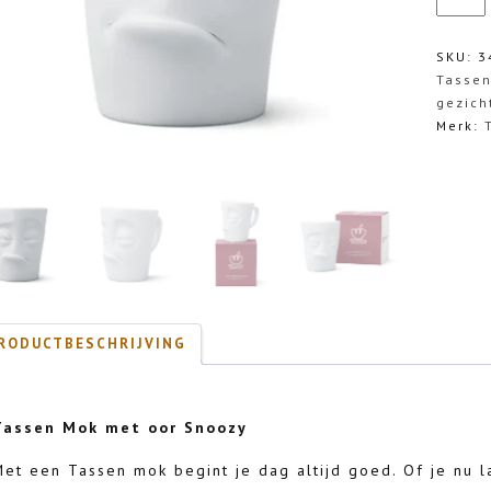
Mok
met
oor
SKU:
3
Snoozy
Tasse
aantal
gezich
Merk:
RODUCTBESCHRIJVING
Tassen Mok met oor Snoozy
Met een Tassen mok begint je dag altijd goed. Of je nu l