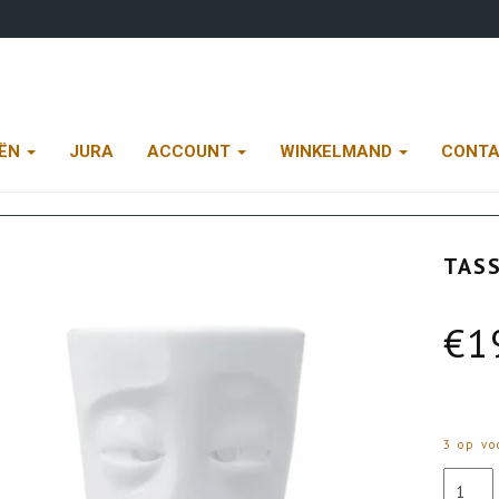
EËN
JURA
ACCOUNT
WINKELMAND
CONT
TAS
€
1
3 op vo
Tassen