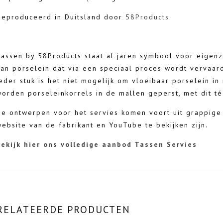
Geproduceerd in Duitsland door
58Products
Tassen by 58Products staat al jaren symbool voor eigenz
van porselein dat via een speciaal proces wordt vervaa
eder stuk is het niet mogelijk om vloeibaar porselein in
orden porseleinkorrels in de mallen geperst, met dit té 
De ontwerpen voor het servies komen voort uit grappige 
ebsite van de fabrikant en YouTube te bekijken zijn.
Bekijk hier ons volledige aanbod Tassen Servies
RELATEERDE PRODUCTEN