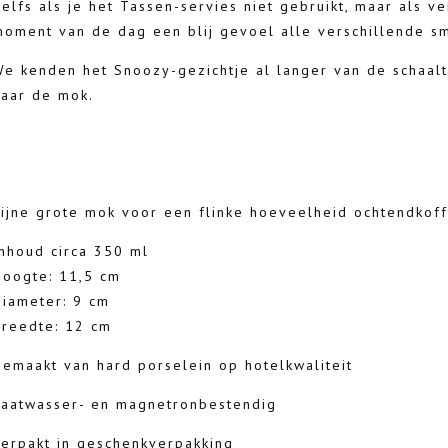
elfs als je het Tassen-servies niet gebruikt, maar als v
moment van de dag een blij gevoel alle verschillende sm
We kenden het Snoozy-gezichtje al langer van de schaalt
naar de mok.
Fijne grote mok voor een flinke hoeveelheid ochtendkoff
Inhoud circa 350 ml
Hoogte: 11,5 cm
Diameter: 9 cm
Breedte: 12 cm
Gemaakt van hard porselein op hotelkwaliteit
Vaatwasser- en magnetronbestendig
Verpakt in geschenkverpakking