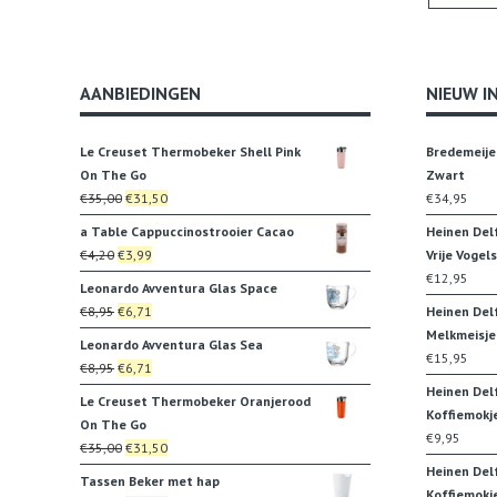
AANBIEDINGEN
NIEUW I
Le Creuset Thermobeker Shell Pink
Bredemeije
On The Go
Zwart
Oorspronkelijke
Huidige
€
35,00
€
31,50
€
34,95
prijs
prijs
a Table Cappuccinostrooier Cacao
Heinen Del
was:
is:
Oorspronkelijke
Huidige
€
4,20
€
3,99
Vrije Vogels
€35,00.
€31,50.
prijs
prijs
€
12,95
Leonardo Avventura Glas Space
was:
is:
Oorspronkelijke
Huidige
€
8,95
€
6,71
Heinen Del
€4,20.
€3,99.
prijs
prijs
Melkmeisje
Leonardo Avventura Glas Sea
was:
is:
€
15,95
Oorspronkelijke
Huidige
€
8,95
€
6,71
€8,95.
€6,71.
prijs
prijs
Heinen Del
Le Creuset Thermobeker Oranjerood
was:
is:
Koffiemokj
On The Go
€8,95.
€6,71.
€
9,95
Oorspronkelijke
Huidige
€
35,00
€
31,50
prijs
prijs
Heinen Del
Tassen Beker met hap
was:
is:
Koffiemokj