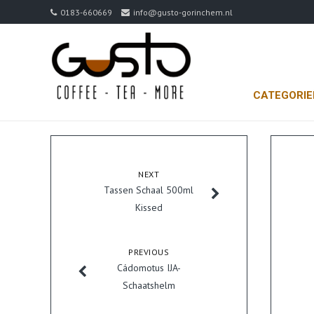
0183-660669
info@gusto-gorinchem.nl
CATEGORI
NEXT
Tassen Schaal 500ml
Kissed
PREVIOUS
Cádomotus IJA-
Schaatshelm