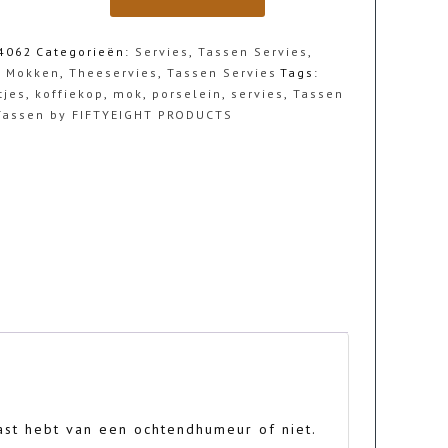
4062
Categorieën:
Servies
,
Tassen Servies
,
n Mokken
,
Theeservies
,
Tassen Servies
Tags:
tjes
,
koffiekop
,
mok
,
porselein
,
servies
,
Tassen
Tassen by FIFTYEIGHT PRODUCTS
ast hebt van een ochtendhumeur of niet.