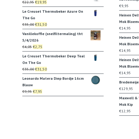
Oorspronkelijke
Huidige
€
22,95
€
19,95
€35,00.
€31,50.
€
9,95
prijs
prijs
Le Creuset Thermobeker Azure On
was:
is:
Heinen Del
The Go
€22,95.
€19,95.
Mok Bloem
Oorspronkelijke
Huidige
€
35,00
€
31,50
€
14,95
prijs
prijs
Vanillekoffie (snelfiltermaling) tht
was:
is:
Heinen Del
5/4/2026
€35,00.
€31,50.
Mok Bloeme
Oorspronkelijke
Huidige
€
4,05
€
2,75
€
14,95
prijs
prijs
Le Creuset Thermobeker Deep Teal
was:
is:
Heinen Del
On The Go
€4,05.
€2,75.
Mok Bloem
Oorspronkelijke
Huidige
€
35,00
€
31,50
€
14,95
prijs
prijs
Leonardo Matera Diep Bordje 16cm
was:
is:
Bredemeije
Blauw
€35,00.
€31,50.
€
129,95
Oorspronkelijke
Huidige
€
9,95
€
7,95
prijs
prijs
Maxwell & W
was:
is:
Mok Kip
€9,95.
€7,95.
€
12,95