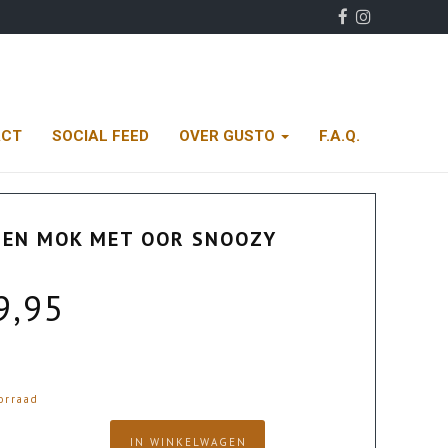
ACT
SOCIAL FEED
OVER GUSTO
F.A.Q.
SEN MOK MET OOR SNOOZY
9,95
orraad
IN WINKELWAGEN